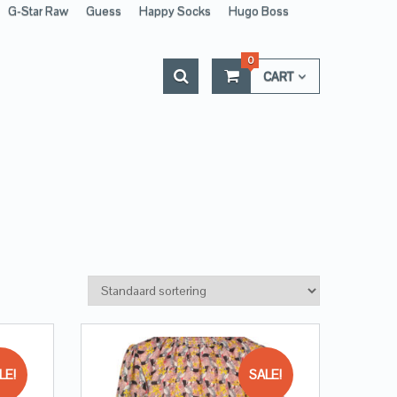
G-Star Raw
Guess
Happy Socks
Hugo Boss
0
CART
LE!
SALE!