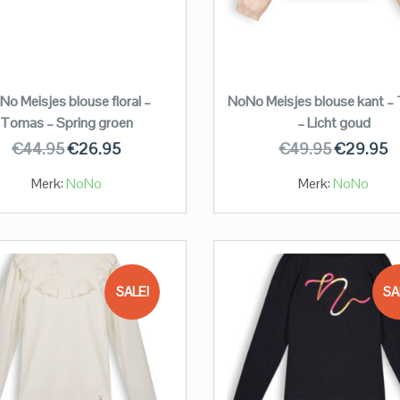
o Meisjes blouse floral –
NoNo Meisjes blouse kant –
Tomas – Spring groen
– Licht goud
€
44.95
€
26.95
€
49.95
€
29.95
Merk:
NoNo
Merk:
NoNo
SALE!
SA