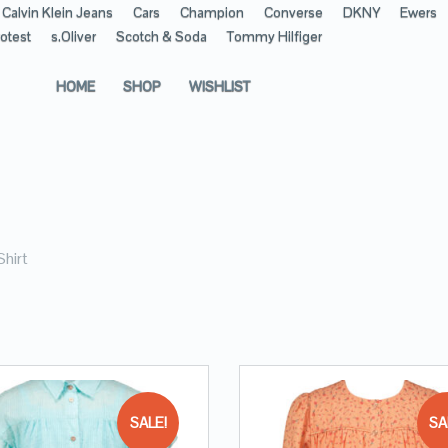
Calvin Klein Jeans
Cars
Champion
Converse
DKNY
Ewers
otest
s.Oliver
Scotch & Soda
Tommy Hilfiger
HOME
SHOP
WISHLIST
Shirt
SALE!
SA