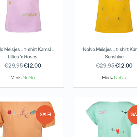
 Meisjes – t-shirt Kamsi –
NoNo Meisjes – t-shirt Ka
Lillies ’n Roses
Sunshine
€
29.95
€
12.00
€
29.95
€
12.00
Merk:
NoNo
Merk:
NoNo
SALE!
SA