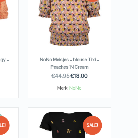
ggy –
NoNo Meisjes – blouse Tixi –
Peaches ‘N Cream
€
44.95
€
18.00
Merk:
NoNo
LE!
SALE!