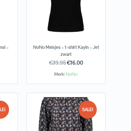
msi –
NoNo Meisjes – t-shirt Kayin – Jet
zwart
€
39.95
€
16.00
Merk:
NoNo
LE!
SALE!