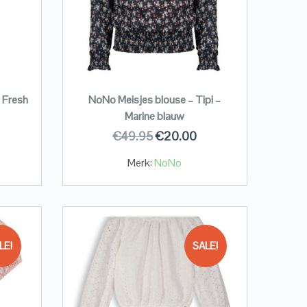
– Fresh
NoNo Meisjes blouse – Tipi –
Marine blauw
€
49.95
€
20.00
Merk:
NoNo
LE!
SALE!