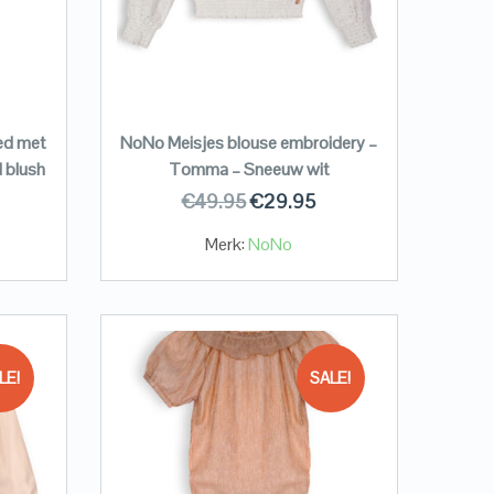
ed met
NoNo Meisjes blouse embroidery –
 blush
Tomma – Sneeuw wit
€
49.95
€
29.95
Merk:
NoNo
LE!
SALE!