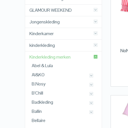
GLAMOUR WEEKEND
Jongenskleding
Kinderkamer
kinderkleding
NoN
Kinderkleding merken
Abel & Lula
AI&KO
B.Nosy
B'Chill
Badkleding
Ballin
Bellaire