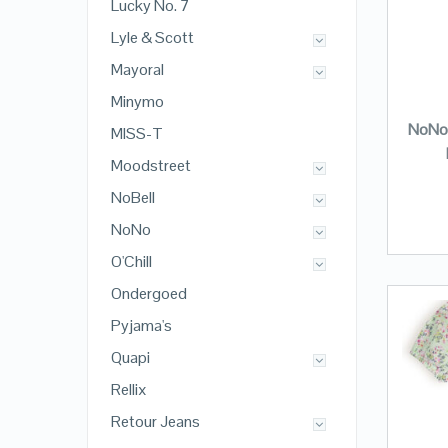
Lucky No. 7
Lyle & Scott
Mayoral
Minymo
NoNo 
MISS-T
Moodstreet
NoBell
NoNo
O'Chill
Ondergoed
Pyjama's
Quapi
Rellix
Retour Jeans