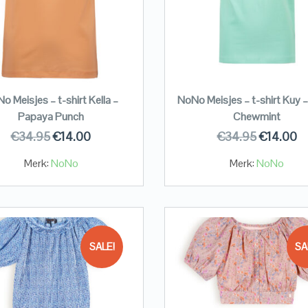
o Meisjes – t-shirt Kella –
NoNo Meisjes – t-shirt Kuy 
Papaya Punch
Chewmint
€
34.95
€
14.00
€
34.95
€
14.00
Merk:
NoNo
Merk:
NoNo
SALE!
SA