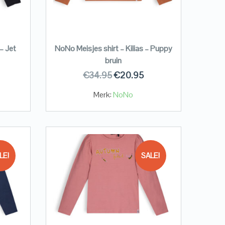
– Jet
NoNo Meisjes shirt – Kilias – Puppy
bruin
€
34.95
€
20.95
Merk:
NoNo
LE!
SALE!