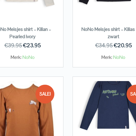
o Meisjes shirt – Kilian –
NoNo Meisjes shirt – Kilias 
Pearled ivory
zwart
€
39.95
€
23.95
€
34.95
€
20.95
Merk:
NoNo
Merk:
NoNo
SALE!
SA