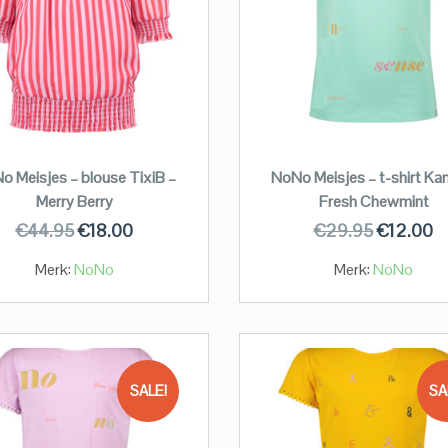
o Meisjes – blouse TixiB –
NoNo Meisjes – t-shirt Ka
Merry Berry
Fresh Chewmint
€
44.95
€
18.00
€
29.95
€
12.00
Merk:
NoNo
Merk:
NoNo
SALE!
SA