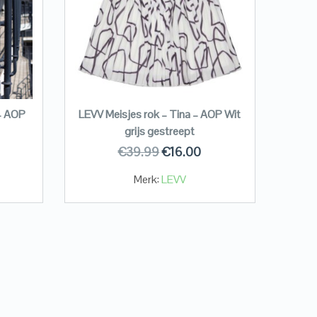
 – AOP
LEVV Meisjes rok – Tina – AOP Wit
grijs gestreept
€
39.99
€
16.00
Merk:
LEVV