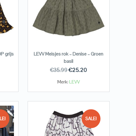
P grijs
LEVV Meisjes rok – Denise – Groen
basil
€
35.99
€
25.20
Merk:
LEVV
LE!
SALE!