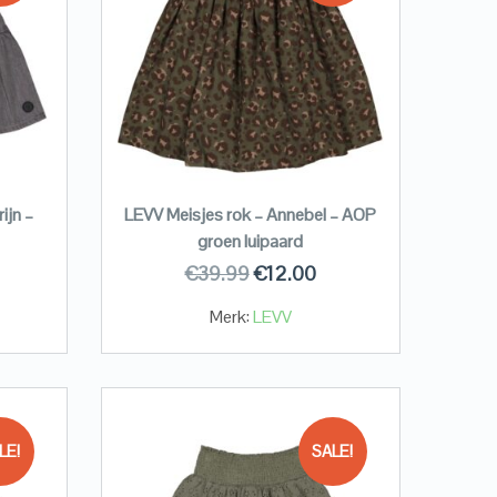
ijn –
LEVV Meisjes rok – Annebel – AOP
groen luipaard
€
39.99
€
12.00
Merk:
LEVV
LE!
SALE!