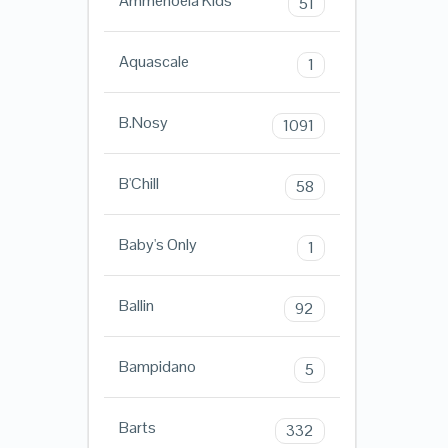
Ammehoela Kids
51
Aquascale
1
B.Nosy
1091
B'Chill
58
Baby's Only
1
Ballin
92
Bampidano
5
Barts
332