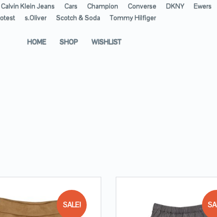
Calvin Klein Jeans
Cars
Champion
Converse
DKNY
Ewers
otest
s.Oliver
Scotch & Soda
Tommy Hilfiger
HOME
SHOP
WISHLIST
SALE!
SA