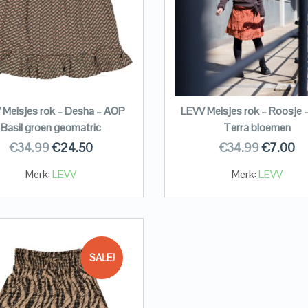
 Meisjes rok – Desha – AOP
LEVV Meisjes rok – Roosje
Basil groen geomatric
Terra bloemen
€
34.99
€
24.50
€
34.99
€
7.00
Merk:
LEVV
Merk:
LEVV
SALE!