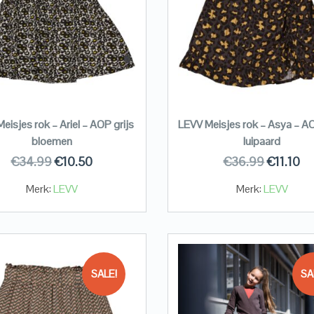
eisjes rok – Ariel – AOP grijs
LEVV Meisjes rok – Asya – AO
bloemen
luipaard
€
34.99
€
10.50
€
36.99
€
11.10
Merk:
LEVV
Merk:
LEVV
SALE!
SA