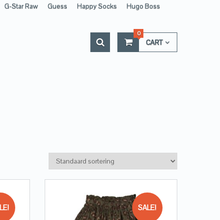
G-Star Raw
Guess
Happy Socks
Hugo Boss
0
CART
LE!
SALE!