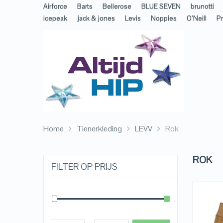
Airforce
Barts
Bellerose
BLUE SEVEN
brunotti
icepeak
jack & jones
Levis
Noppies
O’Neill
Pr
Home
Tienerkleding
LEVV
Rok
ROK
FILTER OP PRIJS