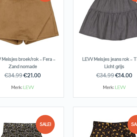
 Meisjes broek/rok – Fera –
LEVV Meisjes jeans rok – Tr
Zand nomade
Licht grijs
€
34.99
€
21.00
€
34.99
€
14.00
Merk:
LEVV
Merk:
LEVV
SALE!
SA