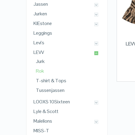
Jassen
Jurken
KIEstone
Leggings
Levi's
LEVV
LEVV
Jurk
Rok
T-shirt & Tops
Tussenjassen
LOOXS 10Sixteen
Lyle & Scott
Malelions
MISS-T