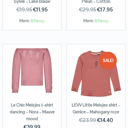
Sylvie – Lake blauw
Pleun – Cotton
€
19.95
€
11.95
€
29.95
€
17.95
Merk:
B.Nosy
Merk:
B.Nosy
SALE!
Le Chic Meisjes t-shirt
LEVV Little Meisjes shirt –
dancing – Nora – Mauve
Genice – Mahogany roze
mood
€
23.99
€
14.40
€
39.99