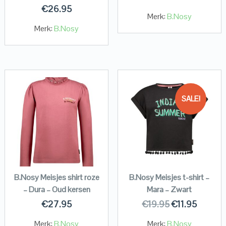
€
26.95
Merk:
B.Nosy
Merk:
B.Nosy
SALE!
B.Nosy Meisjes shirt roze
B.Nosy Meisjes t-shirt –
– Dura – Oud kersen
Mara – Zwart
€
27.95
€
19.95
€
11.95
Merk:
B.Nosy
Merk:
B.Nosy