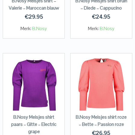
B.Nosy Meisjes shirt –
B.Nosy Meisjes shirt bruin
Valerie – Maroccan blauw
– Diede – Cappucino
€
29.95
€
24.95
Merk:
B.Nosy
Merk:
B.Nosy
B.Nosy Meisjes shirt
B.Nosy Meisjes shirt roze
paars – Gitte – Electric
– Bette – Passion roze
grape
€
26.95