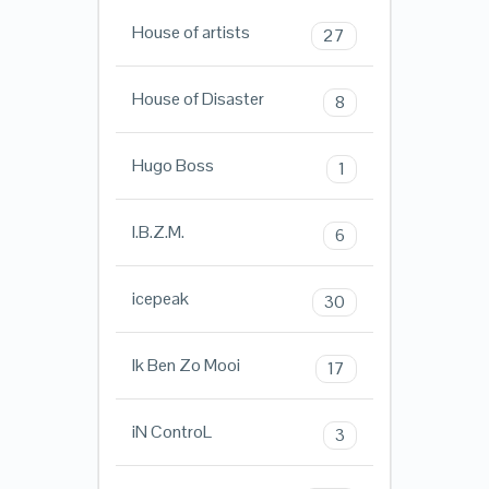
House of artists
27
House of Disaster
8
Hugo Boss
1
I.B.Z.M.
6
icepeak
30
Ik Ben Zo Mooi
17
iN ControL
3