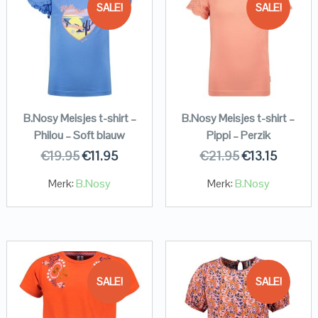
SALE!
SALE!
B.Nosy Meisjes t-shirt –
B.Nosy Meisjes t-shirt –
Philou – Soft blauw
Pippi – Perzik
€
19.95
€
11.95
€
21.95
€
13.15
Merk:
B.Nosy
Merk:
B.Nosy
SALE!
SALE!