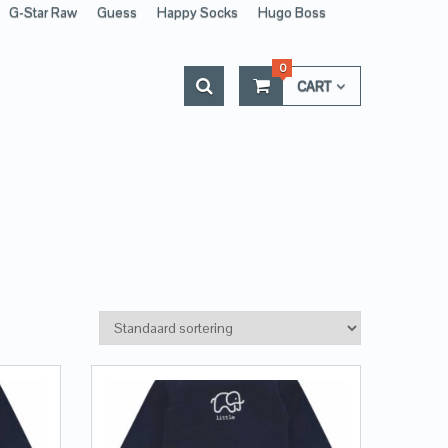
G-Star Raw
Guess
Happy Socks
Hugo Boss
0
CART