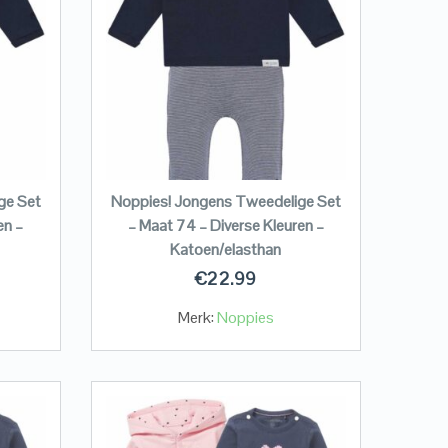
ge Set
Noppies! Jongens Tweedelige Set
en –
– Maat 74 – Diverse Kleuren –
Katoen/elasthan
€
22.99
Merk:
Noppies