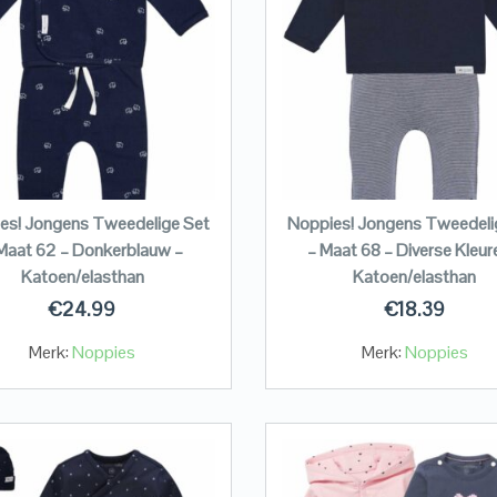
es! Jongens Tweedelige Set
Noppies! Jongens Tweedeli
Maat 62 – Donkerblauw –
– Maat 68 – Diverse Kleur
Katoen/elasthan
Katoen/elasthan
€
24.99
€
18.39
Merk:
Noppies
Merk:
Noppies