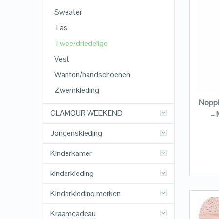
Sweater
Tas
Twee/driedelige
Vest
Wanten/handschoenen
Zwemkleding
Noppi
GLAMOUR WEEKEND
– 
Jongenskleding
Kinderkamer
kinderkleding
Kinderkleding merken
Kraamcadeau