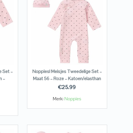
e Set –
Noppies! Meisjes Tweedelige Set –
n –
Maat 56 – Roze – Katoen/elasthan
€
25.99
Merk:
Noppies