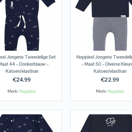
es! Jongens Tweedelige Set
Noppies! Jongens Tweedeli
Maat 44 – Donkerblauw –
– Maat 50 – Diverse Kleur
Katoen/elasthan
Katoen/elasthan
€
24.99
€
22.99
Merk:
Noppies
Merk:
Noppies