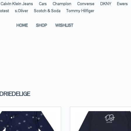
Calvin Klein Jeans
Cars
Champion
Converse
DKNY
Ewers
otest
s.Oliver
Scotch & Soda
Tommy Hilfiger
HOME
SHOP
WISHLIST
DRIEDELIGE