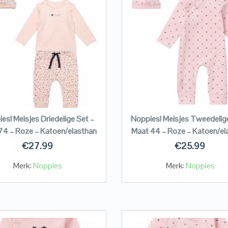
es! Meisjes Driedelige Set –
Noppies! Meisjes Tweedelig
74 – Roze – Katoen/elasthan
Maat 44 – Roze – Katoen/el
€
27.99
€
25.99
Merk:
Noppies
Merk:
Noppies