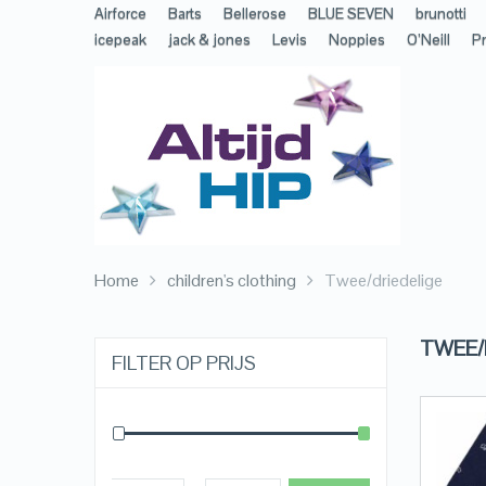
Airforce
Barts
Bellerose
BLUE SEVEN
brunotti
icepeak
jack & jones
Levis
Noppies
O’Neill
Pr
Home
children's clothing
Twee/driedelige
TWEE/
FILTER OP PRIJS