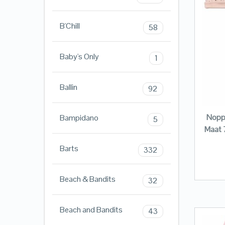
B'Chill
58
Baby's Only
1
Ballin
92
Noppi
Bampidano
5
Maat 
Barts
332
Beach & Bandits
32
Beach and Bandits
43