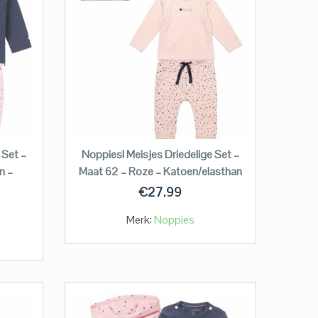
 Set –
Noppies! Meisjes Driedelige Set –
n –
Maat 62 – Roze – Katoen/elasthan
€
27.99
Merk:
Noppies