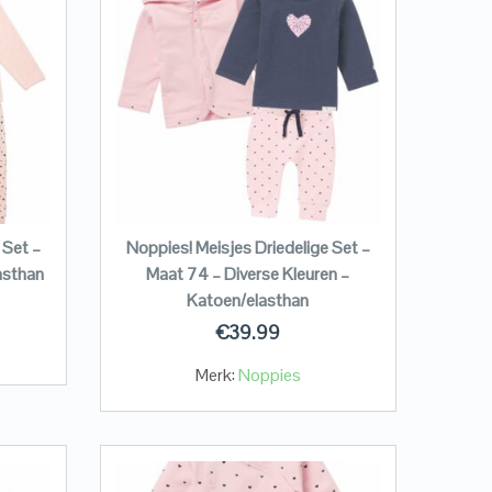
 Set –
Noppies! Meisjes Driedelige Set –
asthan
Maat 74 – Diverse Kleuren –
Katoen/elasthan
€
39.99
Merk:
Noppies