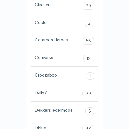
Claesens
39
Coblo
2
Common Heroes
56
Converse
12
Croozaboo
1
Daily7
29
Dekkers ledermode
3
Dirkje
48