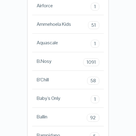
Airforce
1
Ammehoela Kids
51
Aquascale
1
B.Nosy
1091
B'Chill
58
Baby's Only
1
Ballin
92
Bampidano