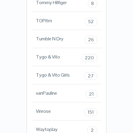
Tommy Hilfiger
8
TOPitm
52
Tumble N Dry
26
Tygo & Vito
220
Tygo & Vito Girls
27
vanPauline
21
Vinrose
151
Waytoplay
2