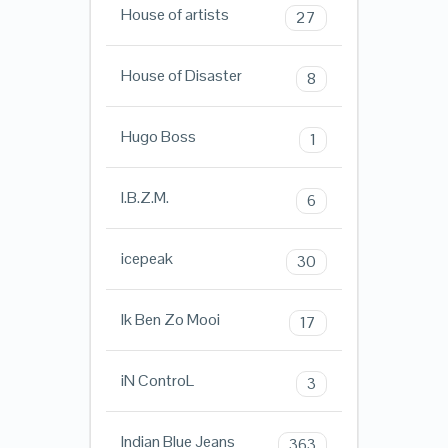
House of artists
27
House of Disaster
8
Hugo Boss
1
I.B.Z.M.
6
icepeak
30
Ik Ben Zo Mooi
17
iN ControL
3
Indian Blue Jeans
363