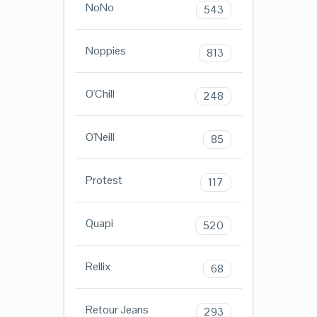
NoNo
543
Noppies
813
O'Chill
248
O'Neill
85
Protest
117
Quapi
520
Rellix
68
Retour Jeans
293