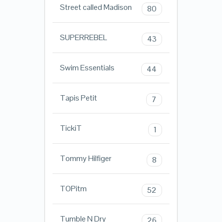
Street called Madison
80
SUPERREBEL
43
Swim Essentials
44
Tapis Petit
7
TickiT
1
Tommy Hilfiger
8
TOPitm
52
Tumble N Dry
26