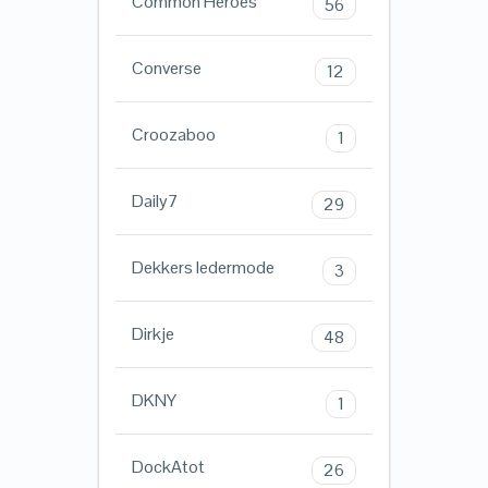
Common Heroes
56
Converse
12
Croozaboo
1
Daily7
29
Dekkers ledermode
3
Dirkje
48
DKNY
1
DockAtot
26