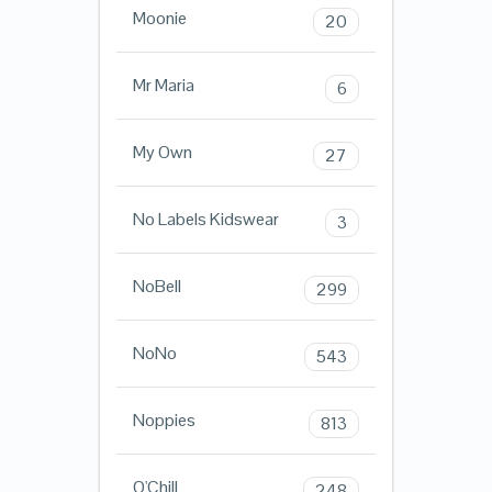
Moonie
20
Mr Maria
6
My Own
27
No Labels Kidswear
3
NoBell
299
NoNo
543
Noppies
813
O'Chill
248