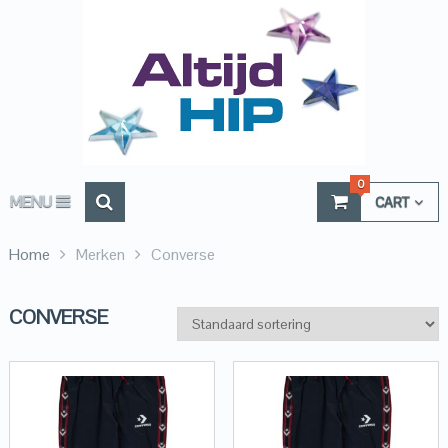
0
MENU
CART
Home
Merken
Converse
CONVERSE