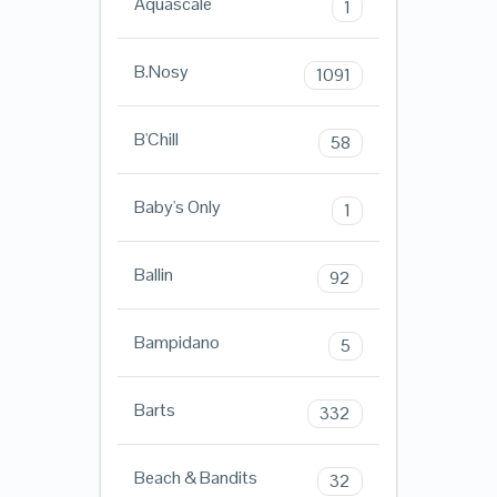
Aquascale
1
B.Nosy
1091
B'Chill
58
Baby's Only
1
Ballin
92
Bampidano
5
Barts
332
Beach & Bandits
32