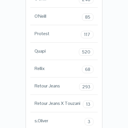
O'Neill
85
Protest
117
Quapi
520
Rellix
68
Retour Jeans
293
Retour Jeans X Touzani
13
s.Oliver
3