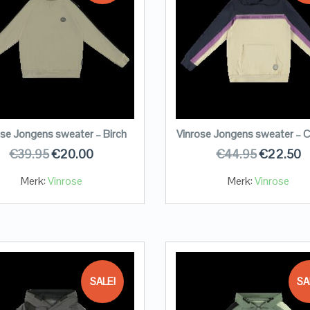
ose Jongens sweater – Birch
Vinrose Jongens sweater – 
€
39.95
€
20.00
€
44.95
€
22.50
Merk:
Vinrose
Merk:
Vinrose
SALE!
SA