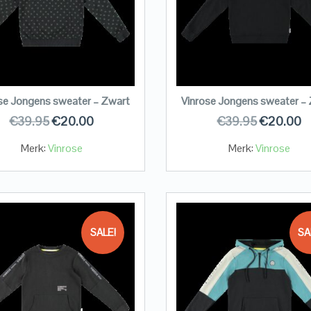
se Jongens sweater – Zwart
Vinrose Jongens sweater –
€
39.95
€
20.00
€
39.95
€
20.00
Merk:
Vinrose
Merk:
Vinrose
SALE!
SA