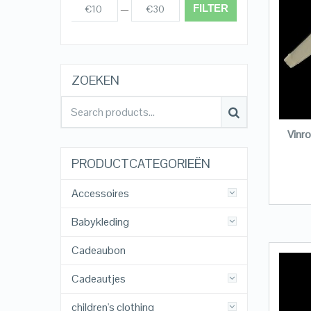
FILTER
€10
€30
Prijs:
—
ZOEKEN
Vinr
PRODUCTCATEGORIEËN
Accessoires
Babykleding
Cadeaubon
Cadeautjes
children's clothing