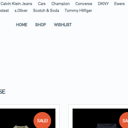
Calvin Klein Jeans
Cars
Champion
Converse
DKNY
Ewers
otest
s.Oliver
Scotch & Soda
Tommy Hilfiger
HOME
SHOP
WISHLIST
SE
SALE!
SA