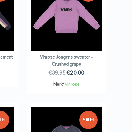
Cement
Vinrose Jongens sweater –
Crushed grape
€
39.95
€
20.00
Merk:
Vinrose
LE!
SALE!