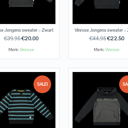
se Jongens sweater – Zwart
Vinrose Jongens sweater –
€
39.95
€
20.00
€
44.95
€
22.50
Merk:
Vinrose
Merk:
Vinrose
SALE!
SA