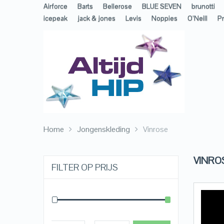
Airforce
Barts
Bellerose
BLUE SEVEN
brunotti
icepeak
jack & jones
Levis
Noppies
O’Neill
Pr
Home
Jongenskleding
Vinrose
VINRO
FILTER OP PRIJS