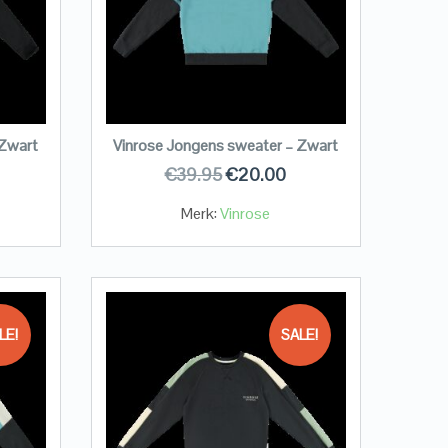
 Zwart
Vinrose Jongens sweater – Zwart
€
39.95
€
20.00
Merk:
Vinrose
LE!
SALE!