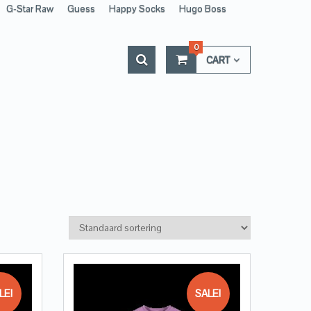
G-Star Raw
Guess
Happy Socks
Hugo Boss
0
CART
LE!
SALE!