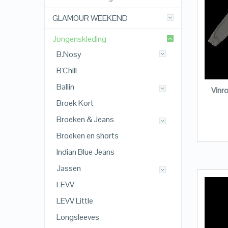
GLAMOUR WEEKEND
Jongenskleding
B.Nosy
B'Chill
Ballin
Vinr
Broek Kort
Broeken & Jeans
Broeken en shorts
Indian Blue Jeans
Jassen
LEVV
LEVV Little
Longsleeves