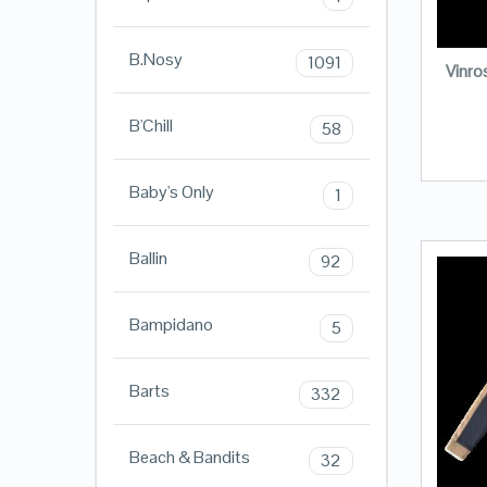
B.Nosy
1091
Vinro
B'Chill
58
Baby's Only
1
Ballin
92
Bampidano
5
Barts
332
Beach & Bandits
32