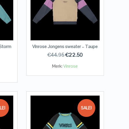
 Storm
Vinrose Jongens sweater – Taupe
€
44.95
€
22.50
Merk:
Vinrose
LE!
SALE!