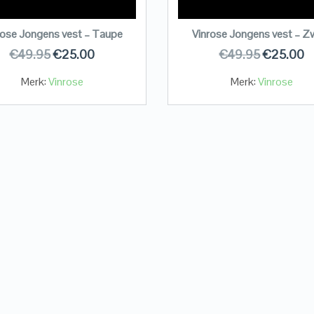
rose Jongens vest – Taupe
Vinrose Jongens vest – Z
€
49.95
€
25.00
€
49.95
€
25.00
Merk:
Vinrose
Merk:
Vinrose