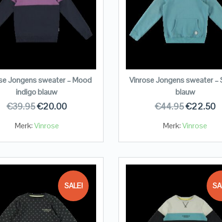
ose Jongens sweater – Mood
Vinrose Jongens sweater –
indigo blauw
blauw
€
39.95
€
20.00
€
44.95
€
22.50
Merk:
Vinrose
Merk:
Vinrose
SALE!
SA