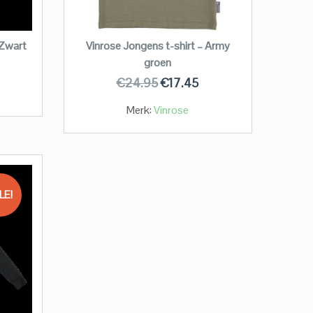
 Zwart
Vinrose Jongens t-shirt – Army
groen
€
24.95
€
17.45
Merk:
Vinrose
LE!