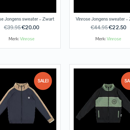
se Jongens sweater – Zwart
Vinrose Jongens sweater –
€
39.95
€
20.00
€
44.95
€
22.50
Merk:
Vinrose
Merk:
Vinrose
SALE!
SA