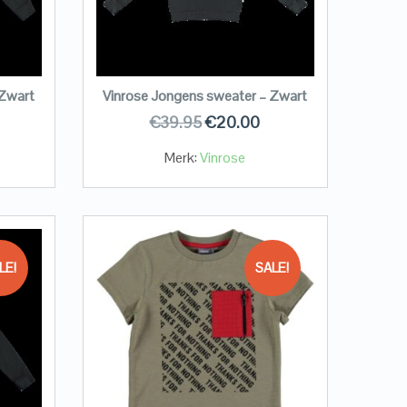
 Zwart
Vinrose Jongens sweater – Zwart
€
39.95
€
20.00
Merk:
Vinrose
LE!
SALE!