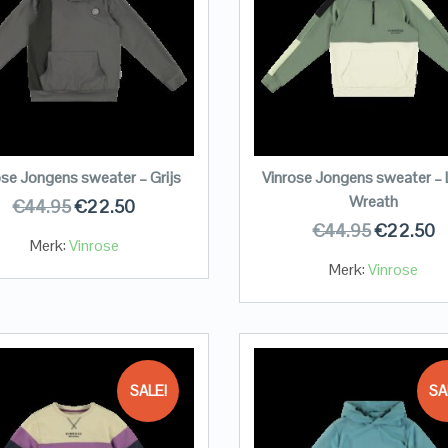
ose Jongens sweater – Grijs
Vinrose Jongens sweater – 
Wreath
€
44.95
€
22.50
€
44.95
€
22.50
Merk:
Vinrose
Merk:
Vinrose
SALE!
SA