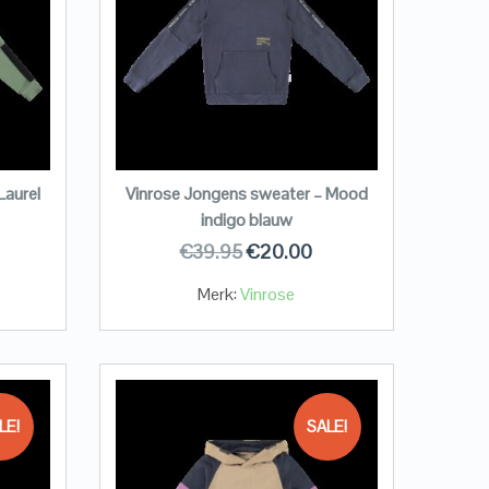
Laurel
Vinrose Jongens sweater – Mood
indigo blauw
€
39.95
€
20.00
Merk:
Vinrose
LE!
SALE!