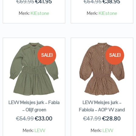
€
69.95
€
41.95
€
64.95
€
38.95
Merk:
KIEstone
Merk:
KIEstone
SALE!
SALE!
LEVV Meisjes jurk – Fabia
LEVV Meisjes jurk –
– Olijf groen
Fabiola – AOP VV zand
€
54.99
€
33.00
€
47.99
€
28.80
Merk:
LEVV
Merk:
LEVV