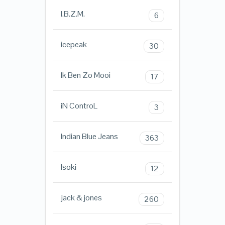
I.B.Z.M.
6
icepeak
30
Ik Ben Zo Mooi
17
iN ControL
3
Indian Blue Jeans
363
Isoki
12
jack & jones
260