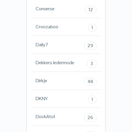
Converse
12
Croozaboo
1
Daily7
29
Dekkers ledermode
3
Dirkje
48
DKNY
1
DockAtot
26