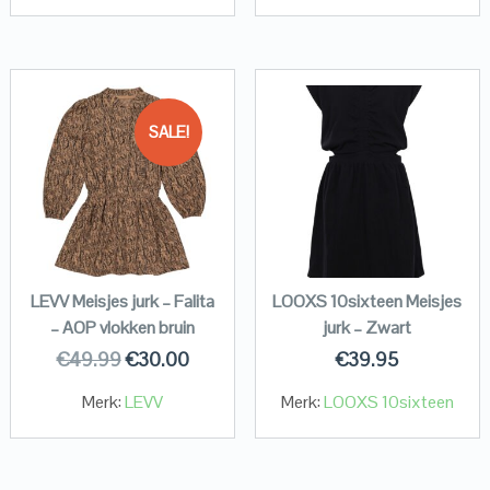
SALE!
LEVV Meisjes jurk – Falita
LOOXS 10sixteen Meisjes
– AOP vlokken bruin
jurk – Zwart
€
49.99
€
30.00
€
39.95
Merk:
LEVV
Merk:
LOOXS 10sixteen