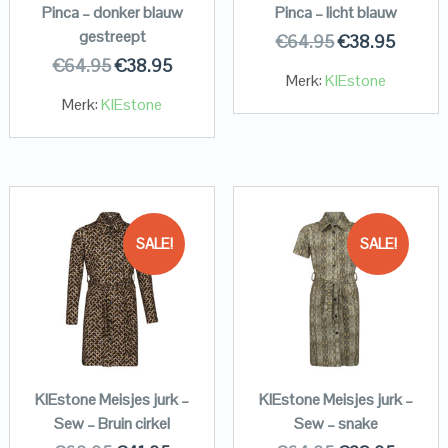
Pinca – donker blauw
Pinca – licht blauw
gestreept
€
64.95
€
38.95
€
64.95
€
38.95
Merk:
KIEstone
Merk:
KIEstone
SALE!
SALE!
KIEstone Meisjes jurk –
KIEstone Meisjes jurk –
Sew – Bruin cirkel
Sew – snake