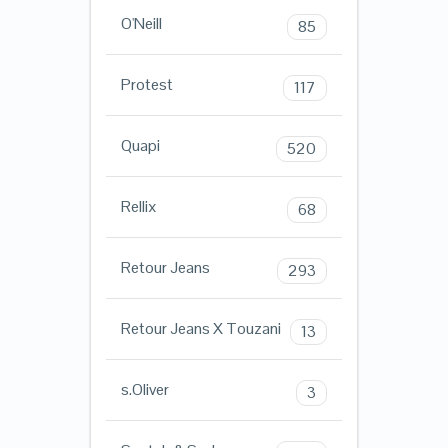
O'Neill
85
Protest
117
Quapi
520
Rellix
68
Retour Jeans
293
Retour Jeans X Touzani
13
s.Oliver
3