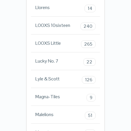
Llorens
14
LOOXS 10sixteen
240
LOOXS Little
265
Lucky No. 7
22
Lyle & Scott
126
Magna-Tiles
9
Malelions
51