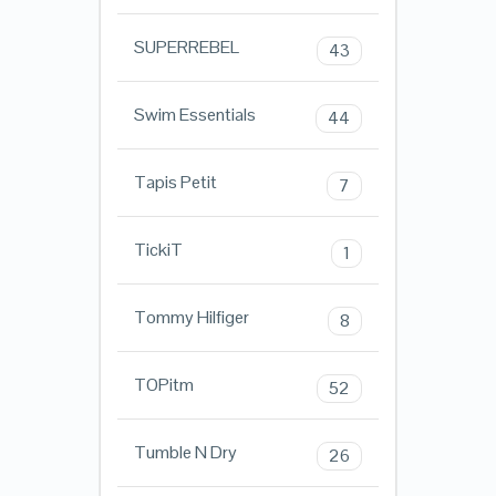
SUPERREBEL
43
Swim Essentials
44
Tapis Petit
7
TickiT
1
Tommy Hilfiger
8
TOPitm
52
Tumble N Dry
26