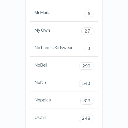
Mr Maria
6
My Own
27
No Labels Kidswear
3
NoBell
299
NoNo
543
Noppies
813
O'Chill
248