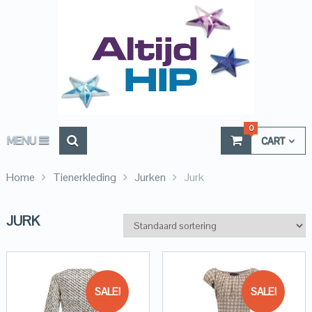
0
MENU
CART
Home
Tienerkleding
Jurken
Jurk
JURK
SALE!
SALE!