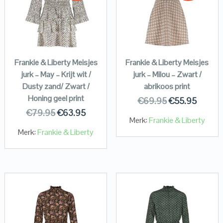
Frankie & Liberty Meisjes
Frankie & Liberty Meisjes
jurk – May – Krijt wit /
jurk – Milou – Zwart /
Dusty zand/ Zwart /
abrikoos print
Honing geel print
€
69.95
€
55.95
€
79.95
€
63.95
Merk:
Frankie & Liberty
Merk:
Frankie & Liberty