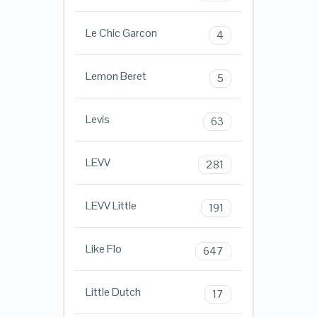
Le Chic Garcon
4
Lemon Beret
5
Levis
63
LEVV
281
LEVV Little
191
Like Flo
647
Little Dutch
17