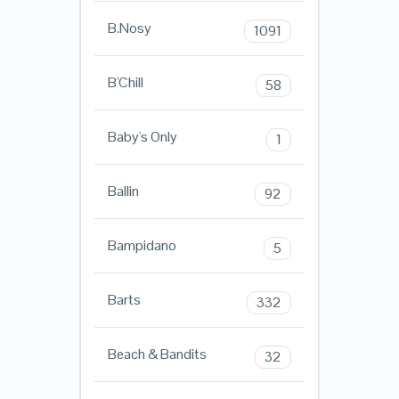
B.Nosy
1091
B'Chill
58
Baby's Only
1
Ballin
92
Bampidano
5
Barts
332
Beach & Bandits
32