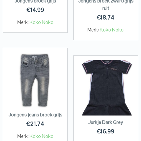
Jongens broek grijs
Jongens broek zwart/grijs
ruit
€
14.99
€
18.74
Merk:
Koko Noko
Merk:
Koko Noko
Jongens jeans broek grijs
Jurkje Dark Grey
€
21.74
€
16.99
Merk:
Koko Noko