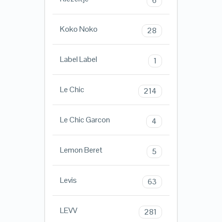
6
Koko Noko
28
Label Label
1
Le Chic
214
Le Chic Garcon
4
Lemon Beret
5
Levis
63
LEVV
281