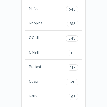
NoNo
543
Noppies
813
O'Chill
248
O'Neill
85
Protest
117
Quapi
520
Rellix
68