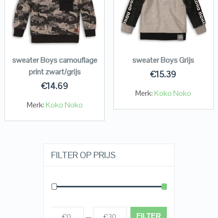
sweater Boys camouflage
sweater Boys Grijs
print zwart/grijs
€
15.39
€
14.69
Merk:
Koko Noko
Merk:
Koko Noko
FILTER OP PRIJS
FILTER
€0
€30
Prijs:
—