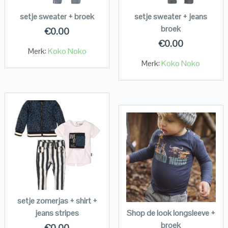
setje sweater + broek
setje sweater + jeans
broek
€
0.00
€
0.00
Merk:
Koko Noko
Merk:
Koko Noko
setje zomerjas + shirt +
jeans stripes
Shop de look longsleeve +
broek
€
0.00