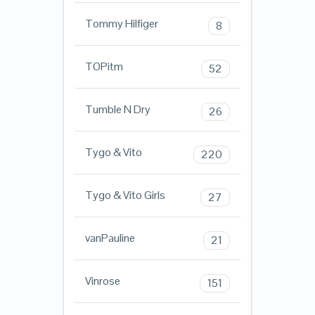
Tommy Hilfiger
8
TOPitm
52
Tumble N Dry
26
Tygo & Vito
220
Tygo & Vito Girls
27
vanPauline
21
Vinrose
151