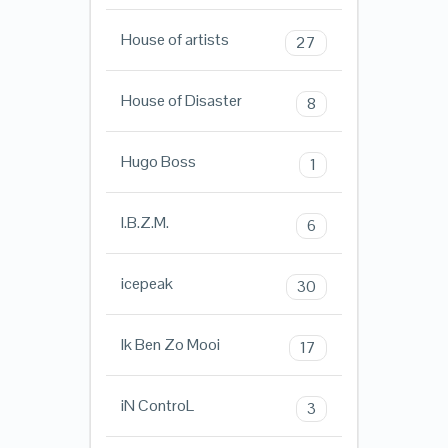
House of artists
27
House of Disaster
8
Hugo Boss
1
I.B.Z.M.
6
icepeak
30
Ik Ben Zo Mooi
17
iN ControL
3