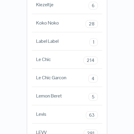
Kiezeltje
6
Koko Noko
28
Label Label
1
Le Chic
214
Le Chic Garcon
4
Lemon Beret
5
Levis
63
LEVV
281