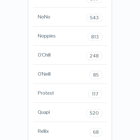
NoNo
543
Noppies
813
O'Chill
248
O'Neill
85
Protest
117
Quapi
520
Rellix
68