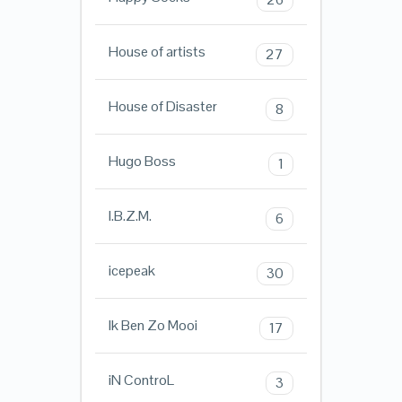
House of artists
27
House of Disaster
8
Hugo Boss
1
I.B.Z.M.
6
icepeak
30
Ik Ben Zo Mooi
17
iN ControL
3