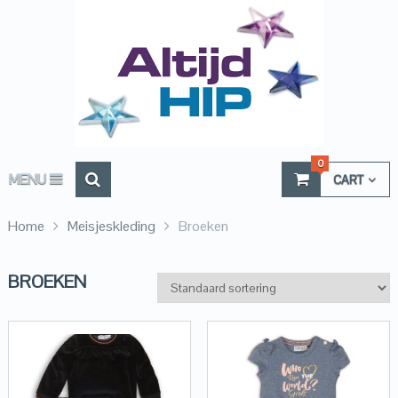
0
MENU
CART
Home
Meisjeskleding
Broeken
BROEKEN