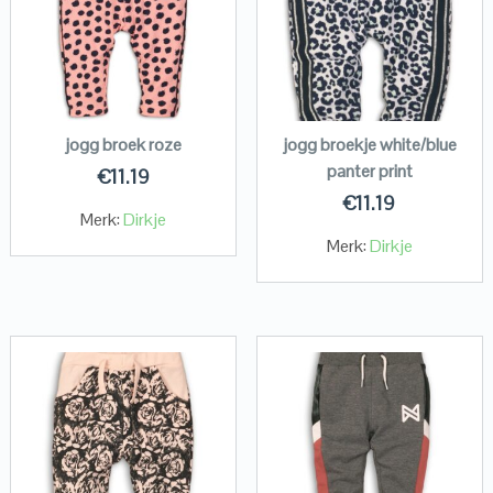
jogg broek roze
jogg broekje white/blue
panter print
€
11.19
€
11.19
Merk:
Dirkje
Merk:
Dirkje