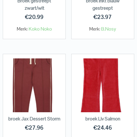
Broek gestreept
broek inkt blauw
zwart/wit
gestreept
€
20.99
€
23.97
Merk:
Koko Noko
Merk:
B.Nosy
broek Jax Dessert Storm
broek Liv Salmon
€
27.96
€
24.46