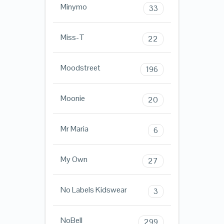
Minymo
33
Miss-T
22
Moodstreet
196
Moonie
20
Mr Maria
6
My Own
27
No Labels Kidswear
3
NoBell
299