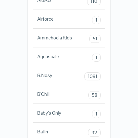
AI&KO
110
Airforce
1
Ammehoela Kids
51
Aquascale
1
B.Nosy
1091
B'Chill
58
Baby's Only
1
Ballin
92