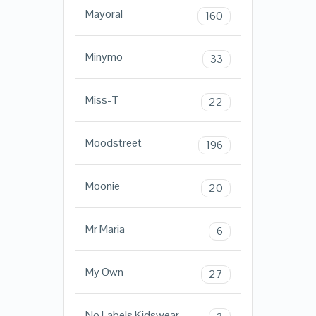
Mayoral
160
Minymo
33
Miss-T
22
Moodstreet
196
Moonie
20
Mr Maria
6
My Own
27
No Labels Kidswear