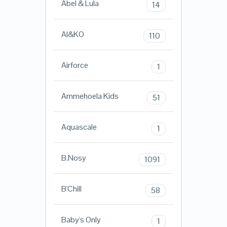
Abel & Lula
14
AI&KO
110
Airforce
1
Ammehoela Kids
51
Aquascale
1
B.Nosy
1091
B'Chill
58
Baby's Only
1