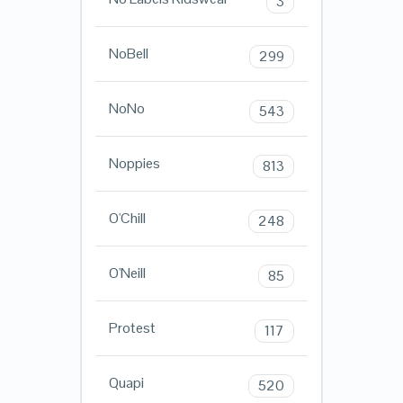
3
NoBell
299
NoNo
543
Noppies
813
O'Chill
248
O'Neill
85
Protest
117
Quapi
520