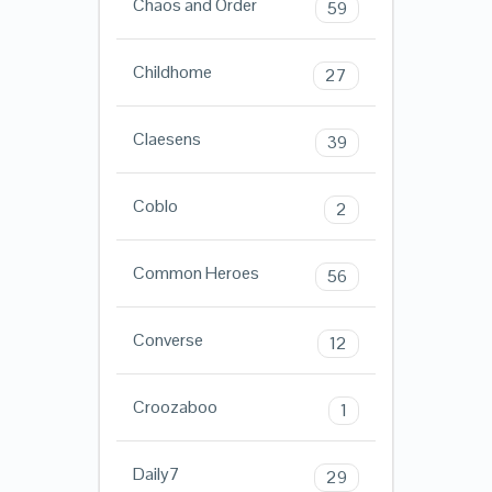
Chaos and Order
59
Childhome
27
Claesens
39
Coblo
2
Common Heroes
56
Converse
12
Croozaboo
1
Daily7
29