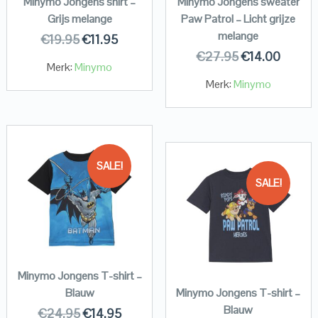
Minymo Jongens shirt –
Minymo Jongens sweater
Grijs melange
Paw Patrol – Licht grijze
melange
€
19.95
€
11.95
€
27.95
€
14.00
Merk:
Minymo
Merk:
Minymo
SALE!
SALE!
Minymo Jongens T-shirt –
Blauw
Minymo Jongens T-shirt –
Blauw
€
24.95
€
14.95