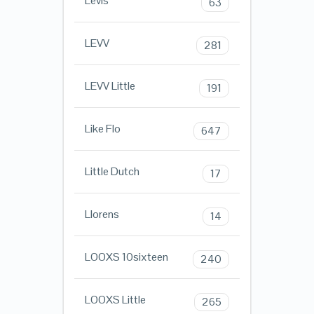
Levis
63
LEVV
281
LEVV Little
191
Like Flo
647
Little Dutch
17
Llorens
14
LOOXS 10sixteen
240
LOOXS Little
265