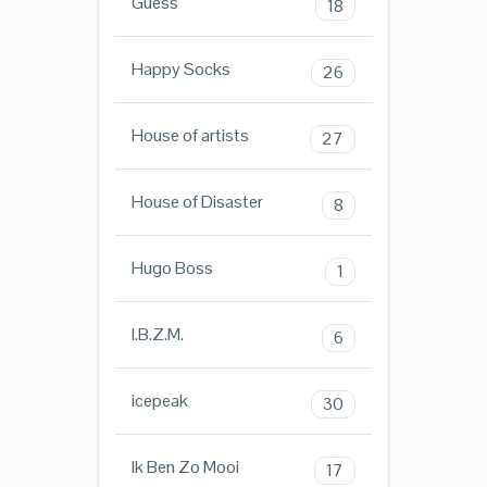
Guess
18
Happy Socks
26
House of artists
27
House of Disaster
8
Hugo Boss
1
I.B.Z.M.
6
icepeak
30
Ik Ben Zo Mooi
17