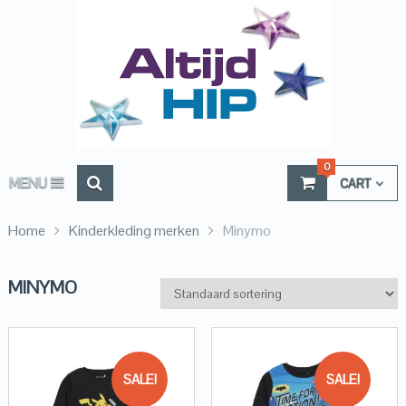
0
MENU
CART
Home
Kinderkleding merken
Minymo
MINYMO
SALE!
SALE!