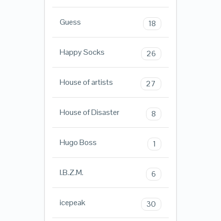
Guess
18
Happy Socks
26
House of artists
27
House of Disaster
8
Hugo Boss
1
I.B.Z.M.
6
icepeak
30