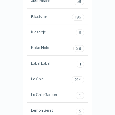
Just Beach
59
KIEstone
196
Kiezeltje
6
Koko Noko
28
Label Label
1
Le Chic
214
Le Chic Garcon
4
Lemon Beret
5