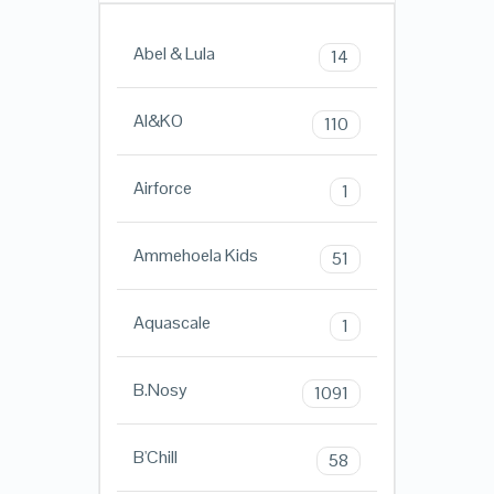
Abel & Lula
14
AI&KO
110
Airforce
1
Ammehoela Kids
51
Aquascale
1
B.Nosy
1091
B'Chill
58