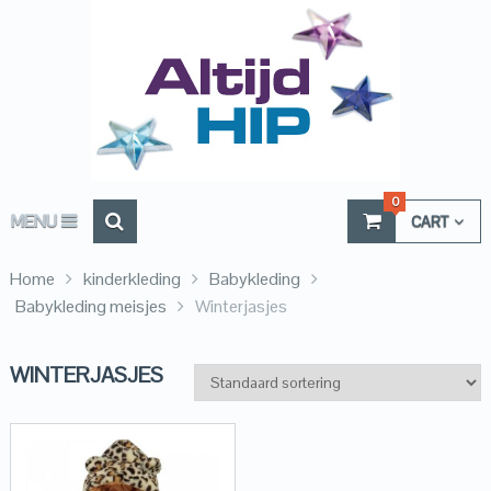
0
MENU
CART
Home
kinderkleding
Babykleding
Babykleding meisjes
Winterjasjes
WINTERJASJES