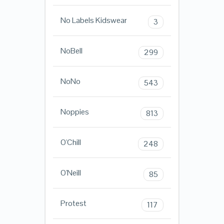
No Labels Kidswear
3
NoBell
299
NoNo
543
Noppies
813
O'Chill
248
O'Neill
85
Protest
117