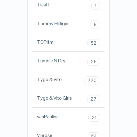
TickiT
1
Tommy Hilfiger
8
TOPitm
52
Tumble N Dry
26
Tygo & Vito
220
Tygo & Vito Girls
27
vanPauline
21
Vinrose
151