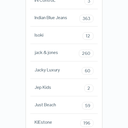
iN ControL
3
Indian Blue Jeans
363
Isoki
12
jack & jones
260
Jacky Luxury
60
Jep Kids
2
Just Beach
59
KIEstone
196