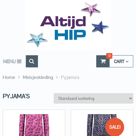
0
MENU
CART
Home
Meisjeskleding
Pyjama's
PYJAMA'S
SALE!