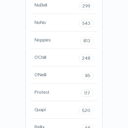
NoBell
299
NoNo
543
Noppies
813
O'Chill
248
O'Neill
85
Protest
117
Quapi
520
Rellix
68