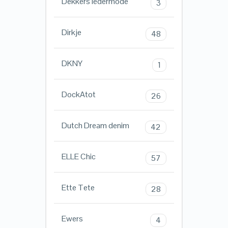
Dekkers ledermode
3
Dirkje
48
DKNY
1
DockAtot
26
Dutch Dream denim
42
ELLE Chic
57
Ette Tete
28
Ewers
4