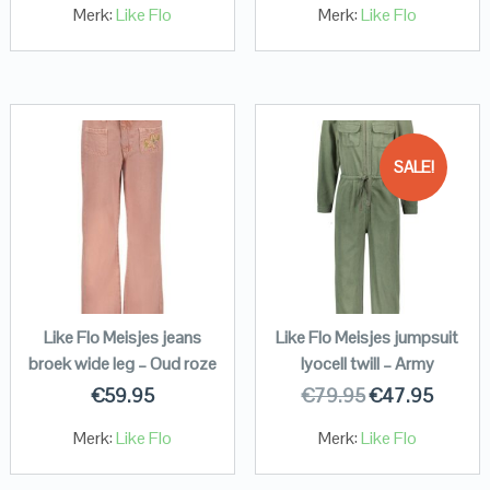
Merk:
Like Flo
Merk:
Like Flo
SALE!
Like Flo Meisjes jeans
Like Flo Meisjes jumpsuit
broek wide leg – Oud roze
lyocell twill – Army
€
59.95
€
79.95
€
47.95
Merk:
Like Flo
Merk:
Like Flo