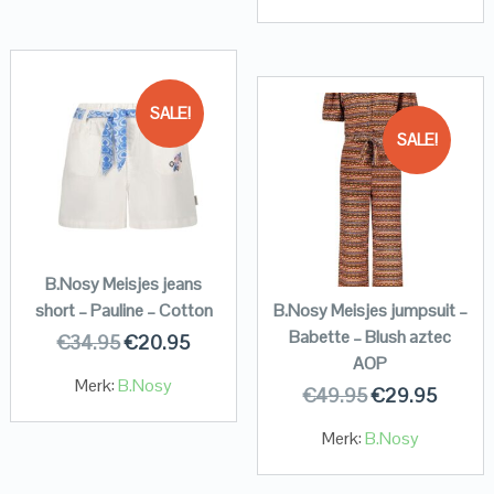
SALE!
SALE!
B.Nosy Meisjes jeans
short – Pauline – Cotton
B.Nosy Meisjes jumpsuit –
Babette – Blush aztec
€
34.95
€
20.95
AOP
Merk:
B.Nosy
€
49.95
€
29.95
Merk:
B.Nosy