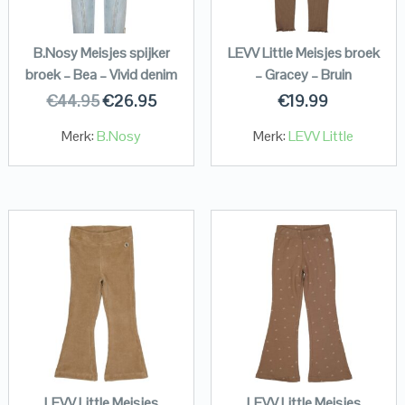
B.Nosy Meisjes spijker
LEVV Little Meisjes broek
broek – Bea – Vivid denim
– Gracey – Bruin
€
44.95
€
26.95
€
19.99
Merk:
B.Nosy
Merk:
LEVV Little
LEVV Little Meisjes
LEVV Little Meisjes