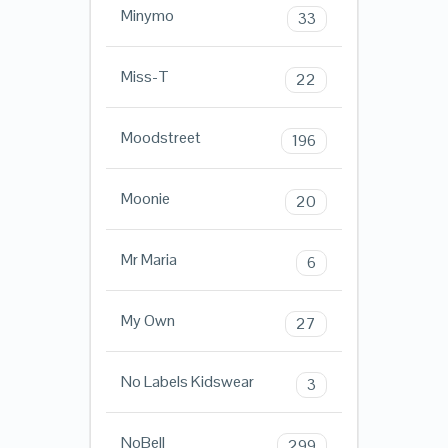
Minymo
33
Miss-T
22
Moodstreet
196
Moonie
20
Mr Maria
6
My Own
27
No Labels Kidswear
3
NoBell
299