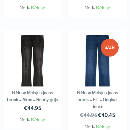
Merk:
B.Nosy
Merk:
B.Nosy
SALE!
B.Nosy Meisjes jeans
B.Nosy Meisjes jeans
broek – Airen – Ready grijs
broek – Elif – Original
denim
€
44.95
€
44.95
€
40.45
Merk:
B.Nosy
Merk:
B.Nosy