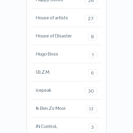
26
House of artists
27
House of Disaster
8
Hugo Boss
1
I.B.Z.M.
6
icepeak
30
Ik Ben Zo Mooi
17
iN ControL
3