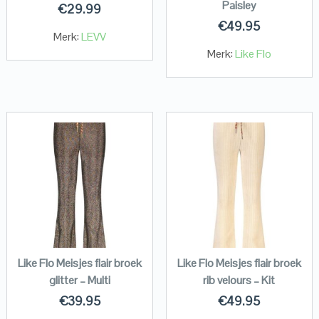
Paisley
€
29.99
€
49.95
Merk:
LEVV
Merk:
Like Flo
Like Flo Meisjes flair broek
Like Flo Meisjes flair broek
glitter – Multi
rib velours – Kit
€
39.95
€
49.95