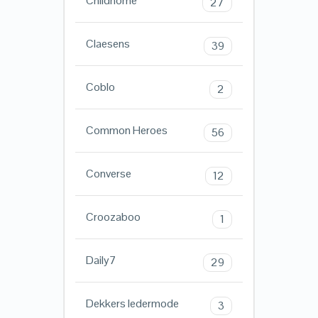
Childhome
27
Claesens
39
Coblo
2
Common Heroes
56
Converse
12
Croozaboo
1
Daily7
29
Dekkers ledermode
3