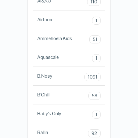
AI&KO
110
Airforce
1
Ammehoela Kids
51
Aquascale
1
B.Nosy
1091
B'Chill
58
Baby's Only
1
Ballin
92