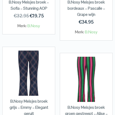
B.Nosy Meisjes broek –
B.Nosy Meisjes broek
Sofia – Stunning AOP
bordeaux – Pascalle –
Grape wijn
€
32.95
€
19.75
€
34.95
Merk:
B.Nosy
Merk:
B.Nosy
B.Nosy Meisjes broek
grijs – Emmy – Elegant
B.Nosy Meisjes broek
geruit
groen gestreept – Alise –