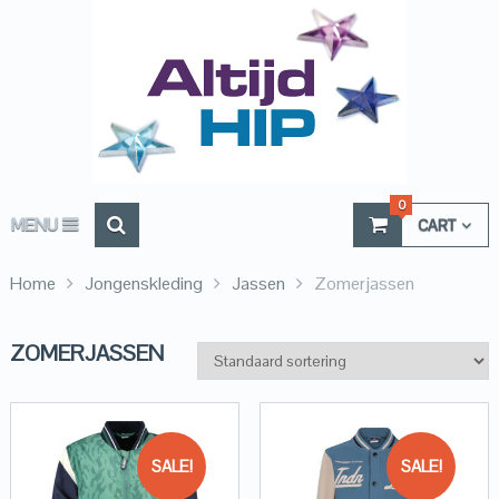
0
MENU
CART
Home
Jongenskleding
Jassen
Zomerjassen
ZOMERJASSEN
SALE!
SALE!