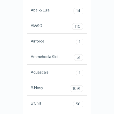
Abel & Lula
14
AI&KO
110
Airforce
1
Ammehoela Kids
51
Aquascale
1
B.Nosy
1091
B'Chill
58