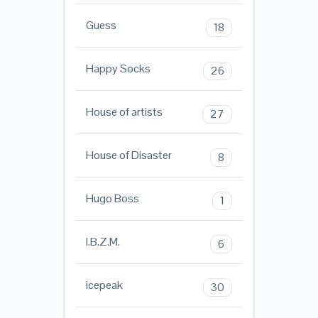
Guess
18
Happy Socks
26
House of artists
27
House of Disaster
8
Hugo Boss
1
I.B.Z.M.
6
icepeak
30