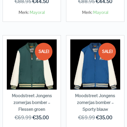
€
88.95
€
44.50
€
88.95
€
44.50
Merk:
Mayoral
Merk:
Mayoral
SALE!
SALE!
Moodstreet Jongens
Moodstreet Jongens
zomerjas bomber –
zomerjas bomber –
Flessen groen
Sporty blauw
€
69.99
€
35.00
€
69.99
€
35.00