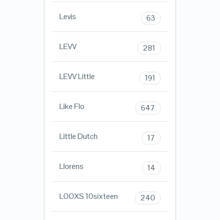
Levis
63
LEVV
281
LEVV Little
191
Like Flo
647
Little Dutch
17
Llorens
14
LOOXS 10sixteen
240