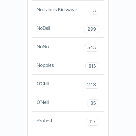
No Labels Kidswear
3
NoBell
299
NoNo
543
Noppies
813
O'Chill
248
O'Neill
85
Protest
117