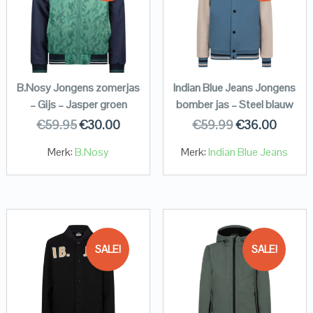
B.Nosy Jongens zomerjas
Indian Blue Jeans Jongens
– Gijs – Jasper groen
bomber jas – Steel blauw
€
59.95
€
30.00
€
59.99
€
36.00
Merk:
B.Nosy
Merk:
Indian Blue Jeans
SALE!
SALE!