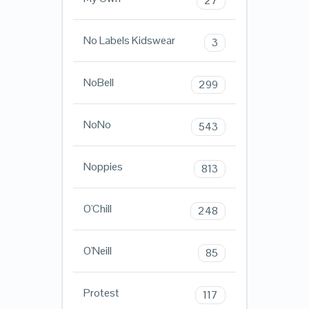
27
No Labels Kidswear
3
NoBell
299
NoNo
543
Noppies
813
O'Chill
248
O'Neill
85
Protest
117