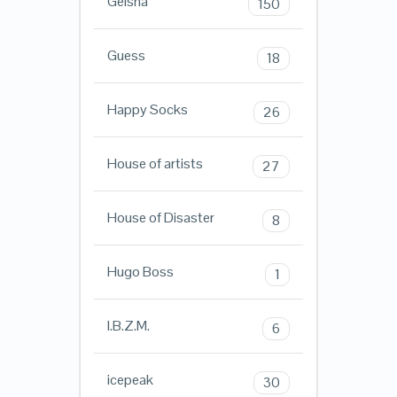
Geisha
150
Guess
18
Happy Socks
26
House of artists
27
House of Disaster
8
Hugo Boss
1
I.B.Z.M.
6
icepeak
30