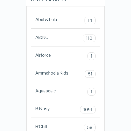
Abel & Lula
14
AI&KO
110
Airforce
1
Ammehoela Kids
51
Aquascale
1
B.Nosy
1091
B'Chill
58