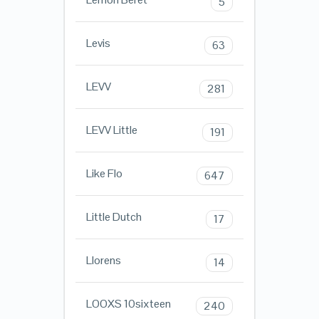
5
Levis
63
LEVV
281
LEVV Little
191
Like Flo
647
Little Dutch
17
Llorens
14
LOOXS 10sixteen
240