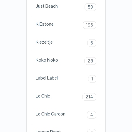
Just Beach
59
KIEstone
196
Kiezeltje
6
Koko Noko
28
Label Label
1
Le Chic
214
Le Chic Garcon
4
Lemon Beret