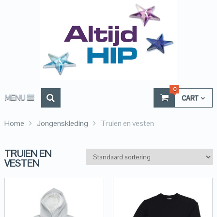
0
MENU
CART
Home
Jongenskleding
Truien en vesten
TRUIEN EN
VESTEN