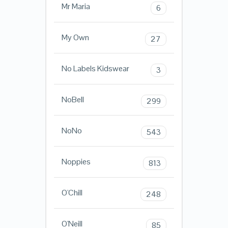
Mr Maria
6
My Own
27
No Labels Kidswear
3
NoBell
299
NoNo
543
Noppies
813
O'Chill
248
O'Neill
85