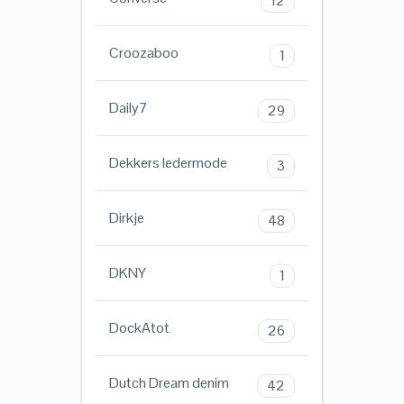
12
Croozaboo
1
Daily7
29
Dekkers ledermode
3
Dirkje
48
DKNY
1
DockAtot
26
Dutch Dream denim
42