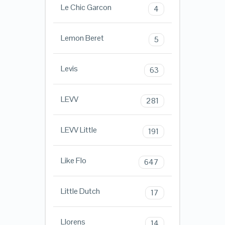
Le Chic Garcon
4
Lemon Beret
5
Levis
63
LEVV
281
LEVV Little
191
Like Flo
647
Little Dutch
17
Llorens
14