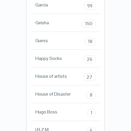
Garcia
99
Geisha
150
Guess
18
Happy Socks
26
House of artists
27
House of Disaster
8
Hugo Boss
1
I.B.Z.M.
6