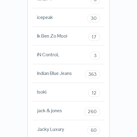
icepeak
30
Ik Ben Zo Mooi
17
iN ControL
3
Indian Blue Jeans
363
Isoki
12
jack & jones
260
Jacky Luxury
60