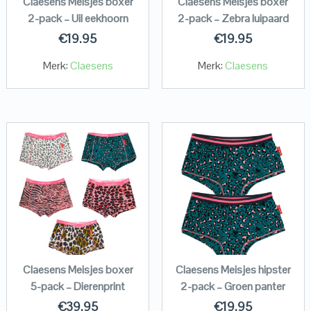
Claesens Meisjes boxer
Claesens Meisjes boxer
2-pack – Uil eekhoorn
2-pack – Zebra luipaard
€
19.95
€
19.95
Merk:
Claesens
Merk:
Claesens
Claesens Meisjes boxer
Claesens Meisjes hipster
5-pack – Dierenprint
2-pack – Groen panter
€
39.95
€
19.95