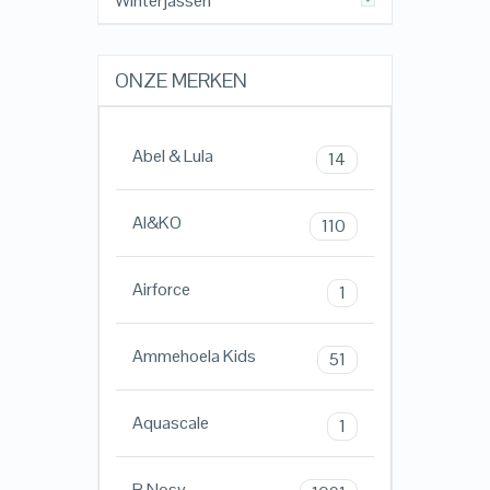
Winterjassen
ONZE MERKEN
Abel & Lula
14
AI&KO
110
Airforce
1
Ammehoela Kids
51
Aquascale
1
B.Nosy