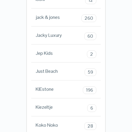
12
jack & jones
260
Jacky Luxury
60
Jep Kids
2
Just Beach
59
KIEstone
196
Kiezeltje
6
Koko Noko
28