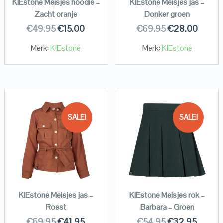
KIEstone Meisjes hoodie –
KIEstone Meisjes jas –
Zacht oranje
Donker groen
€
49.95
€
15.00
€
69.95
€
28.00
Merk:
KIEstone
Merk:
KIEstone
SALE!
SALE!
KIEstone Meisjes jas –
KIEstone Meisjes rok –
Roest
Barbara – Groen
€
69.95
€
41.95
€
54.95
€
32.95