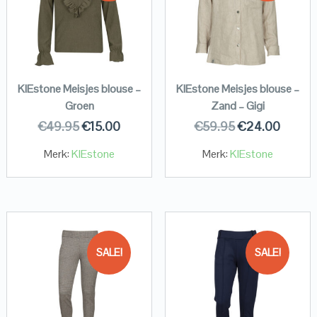
KIEstone Meisjes blouse –
KIEstone Meisjes blouse –
Groen
Zand – Gigi
€
49.95
€
15.00
€
59.95
€
24.00
Merk:
KIEstone
Merk:
KIEstone
SALE!
SALE!