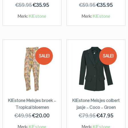
€
59.95
€
35.95
€
59.95
€
35.95
Merk:
KIEstone
Merk:
KIEstone
SALE!
SALE!
KIEstone Meisjes broek –
KIEstone Meisjes colbert
Tropical bloemen
jasje – Coco – Groen
€
49.95
€
20.00
€
79.95
€
47.95
Merk:
KIEstone
Merk:
KIEstone