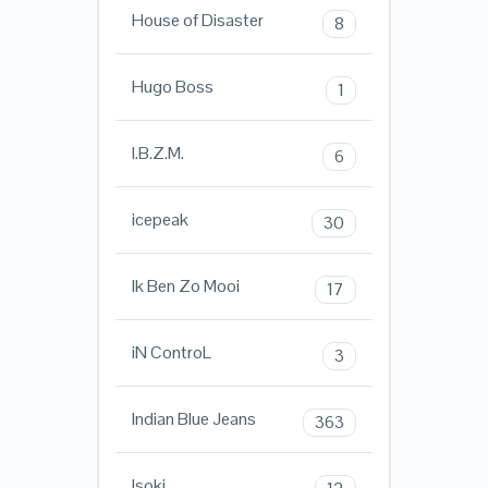
House of Disaster
8
Hugo Boss
1
I.B.Z.M.
6
icepeak
30
Ik Ben Zo Mooi
17
iN ControL
3
Indian Blue Jeans
363
Isoki