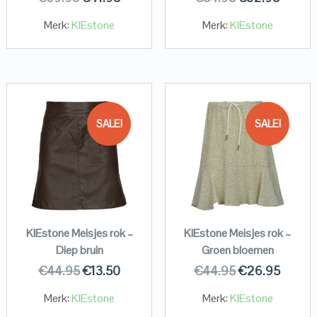
Merk:
KIEstone
Merk:
KIEstone
SALE!
SALE!
KIEstone Meisjes rok –
KIEstone Meisjes rok –
Diep bruin
Groen bloemen
€
44.95
€
13.50
€
44.95
€
26.95
Merk:
KIEstone
Merk:
KIEstone