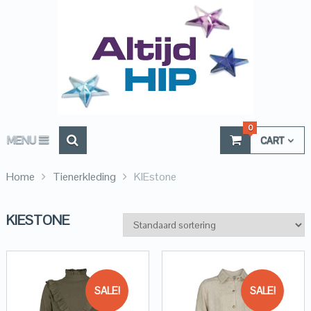
0
MENU
CART
Home
Tienerkleding
KIEstone
KIESTONE
SALE!
SALE!