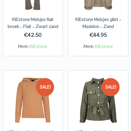
KIEstone Meisjes flair
KIEstone Meisjes gilet –
broek – Flair – Zwart zand
Madelon – Zand
€
42.50
€
44.95
Merk:
KIEstone
Merk:
KIEstone
SALE!
SALE!