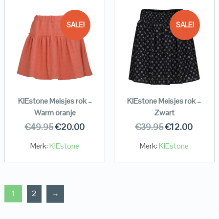
SALE!
SALE!
KIEstone Meisjes rok –
KIEstone Meisjes rok –
Warm oranje
Zwart
€
49.95
€
20.00
€
39.95
€
12.00
Merk:
KIEstone
Merk:
KIEstone
1
2
→