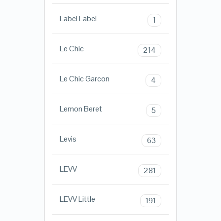
Label Label
1
Le Chic
214
Le Chic Garcon
4
Lemon Beret
5
Levis
63
LEVV
281
LEVV Little
191