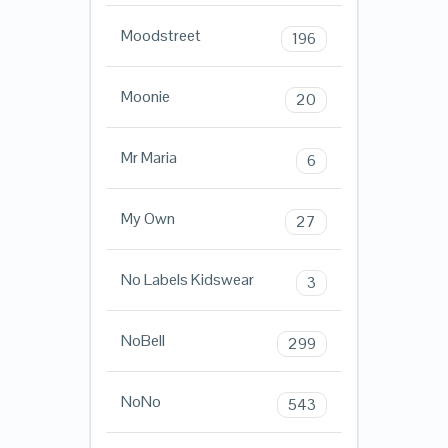
Moodstreet
196
Moonie
20
Mr Maria
6
My Own
27
No Labels Kidswear
3
NoBell
299
NoNo
543