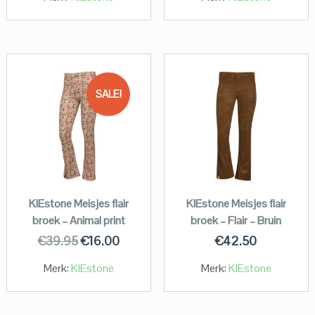
SALE!
KIEstone Meisjes flair
KIEstone Meisjes flair
broek – Animal print
broek – Flair – Bruin
€
39.95
€
16.00
€
42.50
Merk:
KIEstone
Merk:
KIEstone