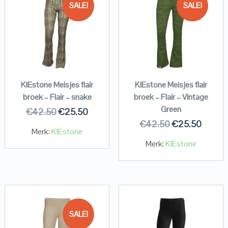
SALE!
SALE!
KIEstone Meisjes flair
KIEstone Meisjes flair
broek – Flair – snake
broek – Flair – Vintage
Green
€
42.50
€
25.50
€
42.50
€
25.50
Merk:
KIEstone
Merk:
KIEstone
SALE!