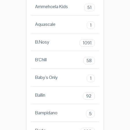
Ammehoela Kids
51
Aquascale
1
B.Nosy
1091
B'Chill
58
Baby's Only
1
Ballin
92
Bampidano
5