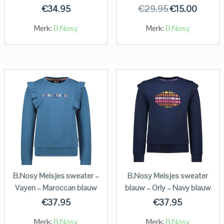
€
34.95
€
29.95
€
15.00
Merk:
B.Nosy
Merk:
B.Nosy
B.Nosy Meisjes sweater –
B.Nosy Meisjes sweater
Vayen – Maroccan blauw
blauw – Orly – Navy blauw
€
37.95
€
37.95
Merk:
B.Nosy
Merk:
B.Nosy