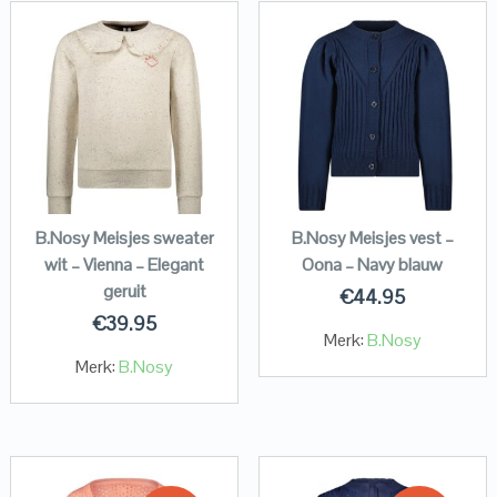
B.Nosy Meisjes sweater
B.Nosy Meisjes vest –
wit – Vienna – Elegant
Oona – Navy blauw
geruit
€
44.95
€
39.95
Merk:
B.Nosy
Merk:
B.Nosy