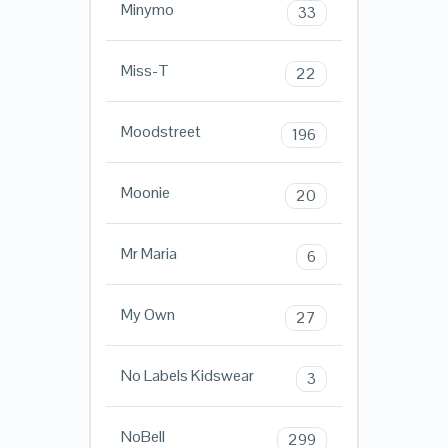
Minymo
33
Miss-T
22
Moodstreet
196
Moonie
20
Mr Maria
6
My Own
27
No Labels Kidswear
3
NoBell
299