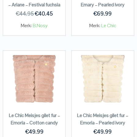
– Ariane – Festival fuchsia
Emary – Pearled ivory
€
44.95
€
40.45
€
69.99
Merk:
B.Nosy
Merk:
Le Chic
Le Chic Meisjes gilet fur –
Le Chic Meisjes gilet fur –
Emoria – Cotton candy
Emoria – Pearled ivory
€
49.99
€
49.99