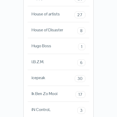
House of artists
27
House of Disaster
8
Hugo Boss
1
I.B.Z.M.
6
icepeak
30
Ik Ben Zo Mooi
17
iN ControL
3