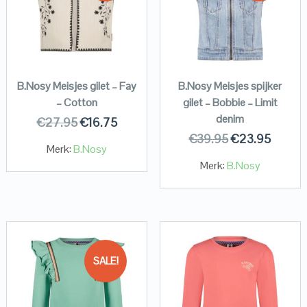
B.Nosy Meisjes gilet – Fay
B.Nosy Meisjes spijker
– Cotton
gilet – Bobbie – Limit
denim
€
27.95
€
16.75
€
39.95
€
23.95
Merk:
B.Nosy
Merk:
B.Nosy
SALE!