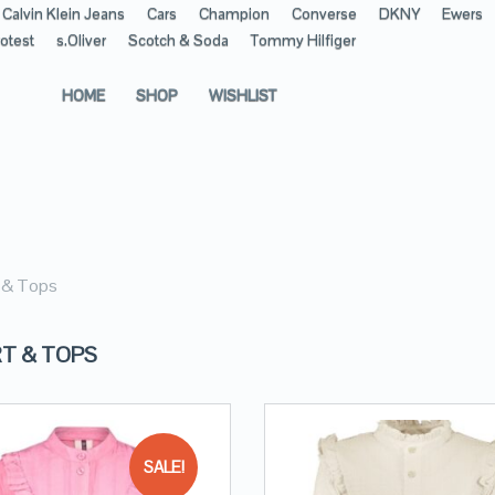
Calvin Klein Jeans
Cars
Champion
Converse
DKNY
Ewers
otest
s.Oliver
Scotch & Soda
Tommy Hilfiger
HOME
SHOP
WISHLIST
t & Tops
RT & TOPS
SALE!