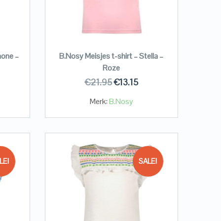
mone –
B.Nosy Meisjes t-shirt – Stella –
Roze
€
21.95
€
13.15
Merk:
B.Nosy
LE!
SALE!