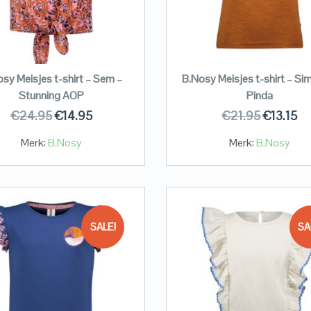
sy Meisjes t-shirt – Sem –
B.Nosy Meisjes t-shirt – Si
Stunning AOP
Pinda
€
24.95
€
14.95
€
21.95
€
13.15
Merk:
B.Nosy
Merk:
B.Nosy
SALE!
SA