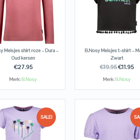
y Meisjes shirt roze – Dura –
B.Nosy Meisjes t-shirt – M
Oud kersen
Zwart
€
27.95
€
19.95
€
11.95
Merk:
B.Nosy
Merk:
B.Nosy
SALE!
SA