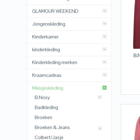
GLAMOUR WEEKEND
Jongenskleding
Kinderkamer
kinderkleding
B.N
Kinderkleding merken
Kraamcadeau
Meisjeskleding
B.Nosy
Badkleding
Broeken
Broeken & Jeans
Colbert/Jasje