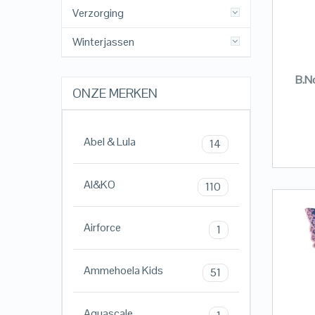
Verzorging
Winterjassen
B.No
ONZE MERKEN
Abel & Lula
14
AI&KO
110
Airforce
1
Ammehoela Kids
51
Aquascale