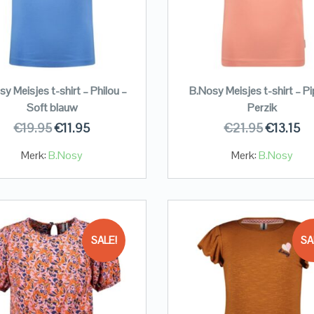
y Meisjes t-shirt – Philou –
B.Nosy Meisjes t-shirt – Pi
Soft blauw
Perzik
€
19.95
€
11.95
€
21.95
€
13.15
Merk:
B.Nosy
Merk:
B.Nosy
SALE!
SA