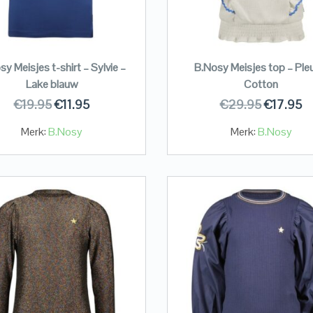
sy Meisjes t-shirt – Sylvie –
B.Nosy Meisjes top – Ple
Lake blauw
Cotton
€
19.95
€
11.95
€
29.95
€
17.95
Merk:
B.Nosy
Merk:
B.Nosy