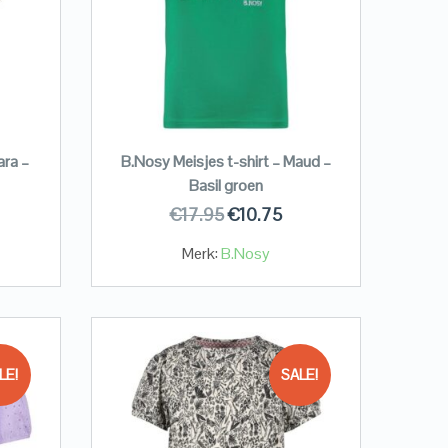
ara –
B.Nosy Meisjes t-shirt – Maud –
Basil groen
€
17.95
€
10.75
Merk:
B.Nosy
LE!
SALE!