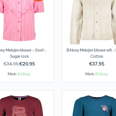
sy Meisjes blouse – Soof –
B.Nosy Meisjes blouse wit – 
Sugar roze
Cotton
€
34.95
€
20.95
€
37.95
Merk:
B.Nosy
Merk:
B.Nosy