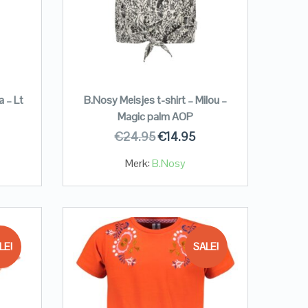
a – Lt
B.Nosy Meisjes t-shirt – Milou –
Magic palm AOP
€
24.95
€
14.95
Merk:
B.Nosy
LE!
SALE!