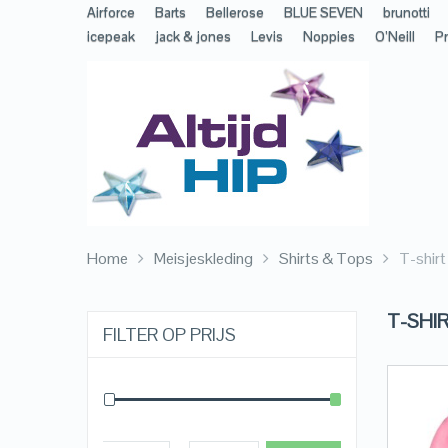
Airforce
Barts
Bellerose
BLUE SEVEN
brunotti
icepeak
jack & jones
Levis
Noppies
O’Neill
Pr
Home
Meisjeskleding
Shirts & Tops
T-shir
T-SHI
FILTER OP PRIJS