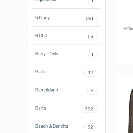
1
B.Nosy
1091
B.No
B'Chill
58
Baby's Only
1
Ballin
92
Bampidano
5
Barts
332
Beach & Bandits
32