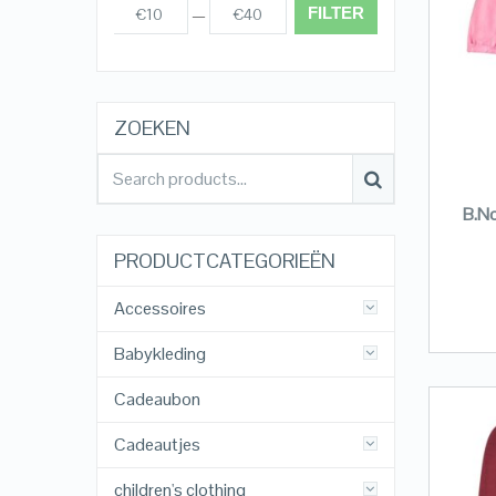
FILTER
€10
€40
Prijs:
—
ZOEKEN
B.No
PRODUCTCATEGORIEËN
Accessoires
Babykleding
Cadeaubon
Cadeautjes
children's clothing