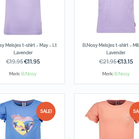
y Meisjes t-shirt – May – Lt
B.Nosy Meisjes t-shirt – Mil
Lavender
Lavender
€
19.95
€
11.95
€
21.95
€
13.15
Merk:
B.Nosy
Merk:
B.Nosy
SALE!
SA