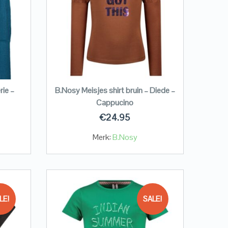
rie –
B.Nosy Meisjes shirt bruin – Diede –
Cappucino
€
24.95
Merk:
B.Nosy
LE!
SALE!