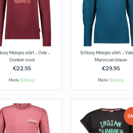
osy Meisjes shirt – Ovie –
B.Nosy Meisjes shirt – Vale
Donker rood
Maroccan blauw
€
22.95
€
29.95
Merk:
B.Nosy
Merk:
B.Nosy
SA