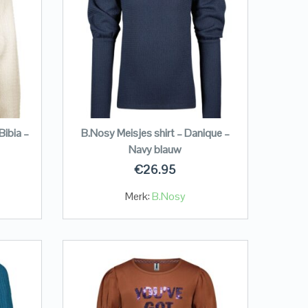
Bibia –
B.Nosy Meisjes shirt – Danique –
Navy blauw
€
26.95
Merk:
B.Nosy