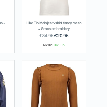
un –
Like Flo Meisjes t-shirt fancy mesh
– Groen embroidery
€
34.95
€
20.95
Merk:
Like Flo