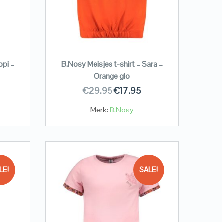
ppi –
B.Nosy Meisjes t-shirt – Sara –
Orange glo
€
29.95
€
17.95
Merk:
B.Nosy
LE!
SALE!