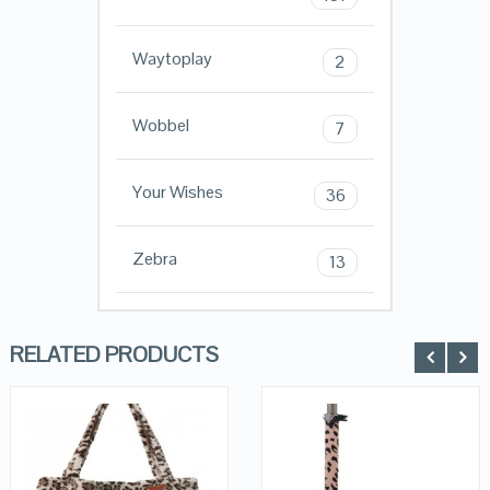
Waytoplay
2
Wobbel
7
Your Wishes
36
Zebra
13
RELATED PRODUCTS
QUICK LOOK
QUICK LOOK