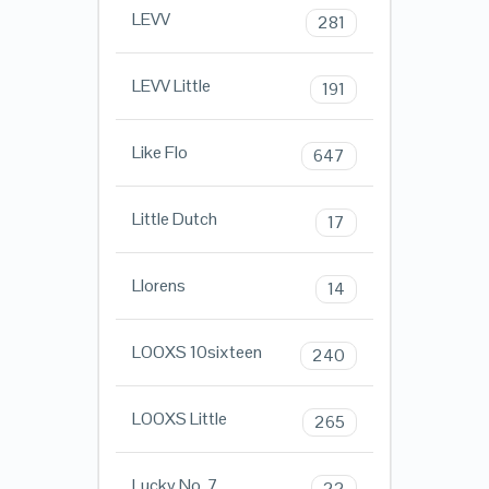
LEVV
281
LEVV Little
191
Like Flo
647
Little Dutch
17
Llorens
14
LOOXS 10sixteen
240
LOOXS Little
265
Lucky No. 7
22