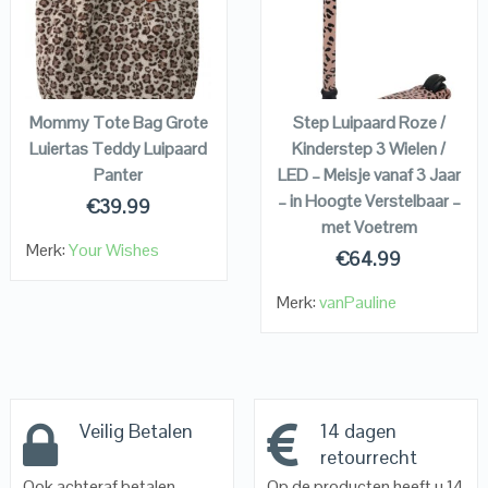
VIEW DETAILS
VIEW DETAILS
KOPEN
KOPEN
Mommy Tote Bag Grote
Step Luipaard Roze /
Luiertas Teddy Luipaard
Kinderstep 3 Wielen /
Panter
LED – Meisje vanaf 3 Jaar
– in Hoogte Verstelbaar –
€
39.99
met Voetrem
Merk:
Your Wishes
€
64.99
Merk:
vanPauline
Veilig Betalen
14 dagen
retourrecht
Ook achteraf betalen
Op de producten heeft u 14