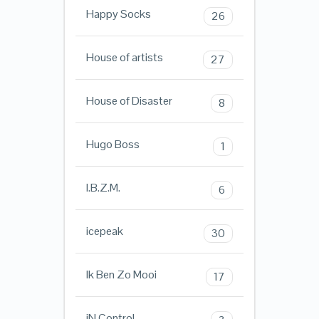
Happy Socks
26
House of artists
27
House of Disaster
8
Hugo Boss
1
I.B.Z.M.
6
icepeak
30
Ik Ben Zo Mooi
17
iN ControL