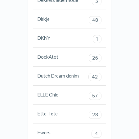
Dekkers ledermode
3
Dirkje
48
DKNY
1
DockAtot
26
Dutch Dream denim
42
ELLE Chic
57
Ette Tete
28
Ewers
4