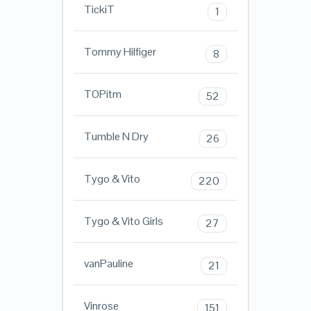
TickiT
1
Tommy Hilfiger
8
TOPitm
52
Tumble N Dry
26
Tygo & Vito
220
Tygo & Vito Girls
27
vanPauline
21
Vinrose
151