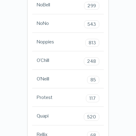
NoBell
299
NoNo
543
Noppies
813
O'Chill
248
O'Neill
85
Protest
117
Quapi
520
Rellix
68