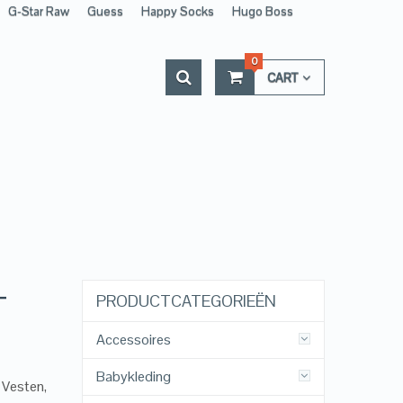
G-Star Raw
Guess
Happy Socks
Hugo Boss
0
CART
–
PRODUCTCATEGORIEËN
Accessoires
Babykleding
 Vesten,