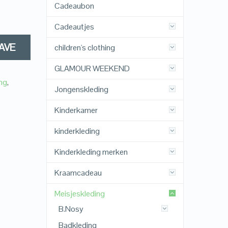
Cadeaubon
Cadeautjes
AVE
children's clothing
GLAMOUR WEEKEND
ng
,
Jongenskleding
Kinderkamer
kinderkleding
Kinderkleding merken
Kraamcadeau
Meisjeskleding
B.Nosy
Badkleding