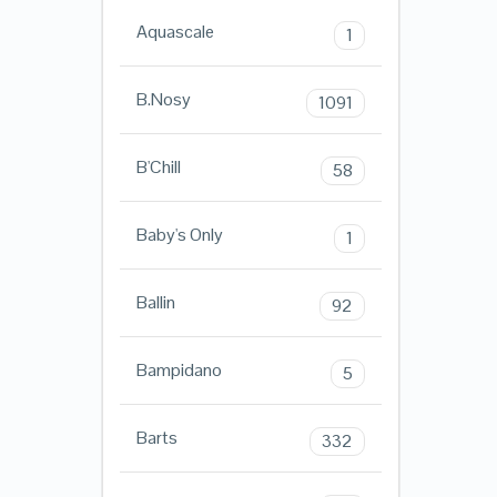
Aquascale
1
B.Nosy
1091
B'Chill
58
Baby's Only
1
Ballin
92
Bampidano
5
Barts
332