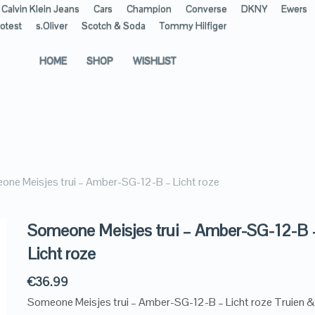
Calvin Klein Jeans
Cars
Champion
Converse
DKNY
Ewers
otest
s.Oliver
Scotch & Soda
Tommy Hilfiger
HOME
SHOP
WISHLIST
ne Meisjes trui – Amber-SG-12-B – Licht roze
Someone Meisjes trui – Amber-SG-12-B 
Licht roze
€
36.99
Someone Meisjes trui – Amber-SG-12-B – Licht roze Truien &