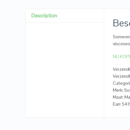
Description
Besc
Someone 
viscose
NU KOP
Verzendk
Verzendt
Categori
Merk: S
Maat: M
Ean: 54