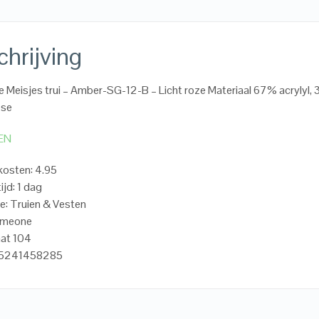
hrijving
Meisjes trui – Amber-SG-12-B – Licht roze Materiaal 67% acrylyl,
ose
EN
osten: 4.95
ijd: 1 dag
e: Truien & Vesten
omeone
aat 104
15241458285