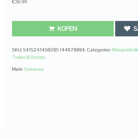
€36.99
KOPEN
S
SKU:
5415241458285 144878884
.
Categories:
Meisjeskledi
Truien & Vesten
.
Merk:
Someone