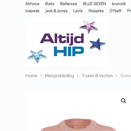
Airforce
Barts
Bellerose
BLUE SEVEN
brunotti
icepeak
jack & jones
Levis
Noppies
O’Neill
Pr
Home
Meisjeskleding
Truien & Vesten
Someo