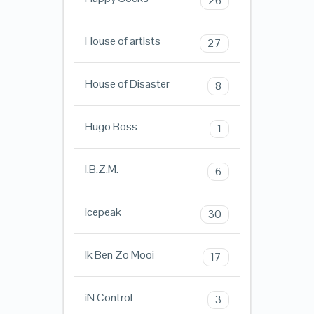
26
House of artists
27
House of Disaster
8
Hugo Boss
1
I.B.Z.M.
6
icepeak
30
Ik Ben Zo Mooi
17
iN ControL
3