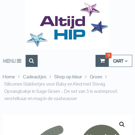
0
MENU
CART
Home
Cadeautjes
Shop op kleur
Groen
Siliconen Slabbetjes voor Baby en Kind met Stevig
Opvangbakje in Sage Groen – De set van 3 is waterproof,
verstelbaar en mag in de vaatwasser