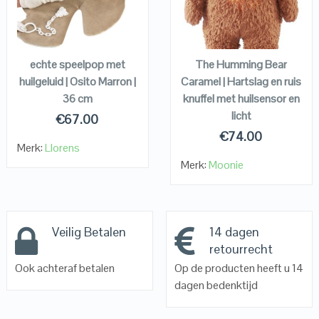
VIEW DETAILS
VIEW DETAILS
KOPEN
KOPEN
echte speelpop met
The Humming Bear
huilgeluid | Osito Marron |
Caramel | Hartslag en ruis
36 cm
knuffel met huilsensor en
licht
€
67.00
€
74.00
Merk:
Llorens
Merk:
Moonie
Veilig Betalen
14 dagen
retourrecht
Ook achteraf betalen
Op de producten heeft u 14
dagen bedenktijd