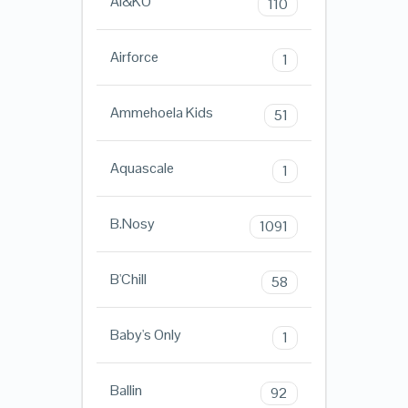
AI&KO
110
Airforce
1
Ammehoela Kids
51
Aquascale
1
B.Nosy
1091
B'Chill
58
Baby's Only
1
Ballin
92