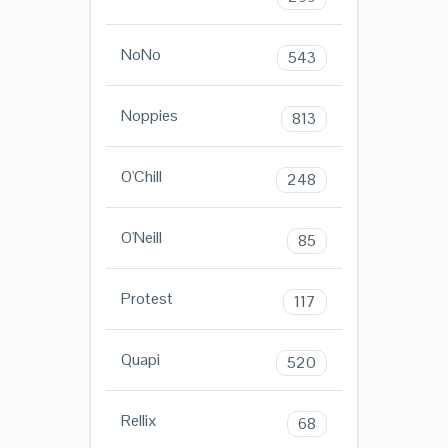
NoNo
543
Noppies
813
O'Chill
248
O'Neill
85
Protest
117
Quapi
520
Rellix
68