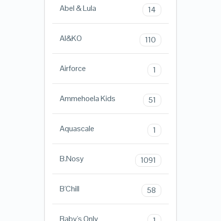
Abel & Lula
14
AI&KO
110
Airforce
1
Ammehoela Kids
51
Aquascale
1
B.Nosy
1091
B'Chill
58
Baby's Only
1