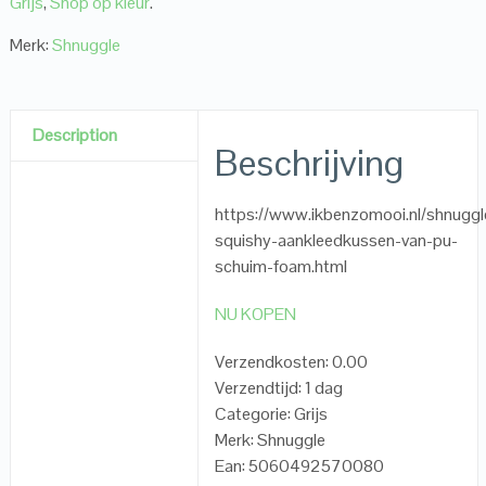
Grijs
,
Shop op kleur
.
Merk:
Shnuggle
Description
Beschrijving
https://www.ikbenzomooi.nl/shnuggl
squishy-aankleedkussen-van-pu-
schuim-foam.html
NU KOPEN
Verzendkosten: 0.00
Verzendtijd: 1 dag
Categorie: Grijs
Merk: Shnuggle
Ean: 5060492570080