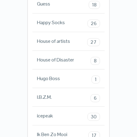
Guess
18
Happy Socks
26
House of artists
27
House of Disaster
8
Hugo Boss
1
I.B.Z.M.
6
icepeak
30
Ik Ben Zo Mooi
17