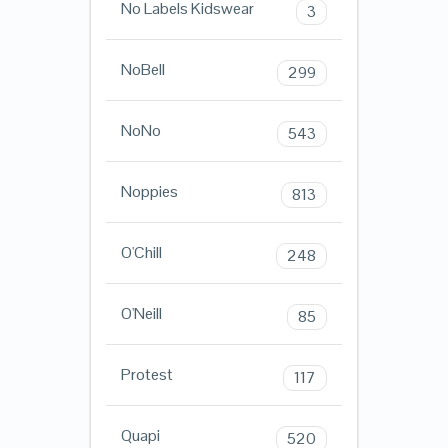
No Labels Kidswear
3
NoBell
299
NoNo
543
Noppies
813
O'Chill
248
O'Neill
85
Protest
117
Quapi
520