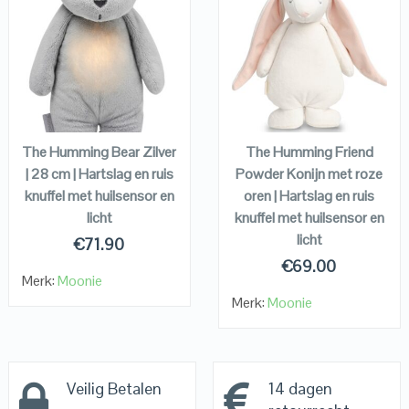
QUICK LOOK
QUICK LOOK
VIEW DETAILS
VIEW DETAILS
KOPEN
KOPEN
The Humming Bear Zilver
The Humming Friend
| 28 cm | Hartslag en ruis
Powder Konijn met roze
knuffel met huilsensor en
oren | Hartslag en ruis
licht
knuffel met huilsensor en
licht
€
71.90
€
69.00
Merk:
Moonie
Merk:
Moonie
Veilig Betalen
14 dagen