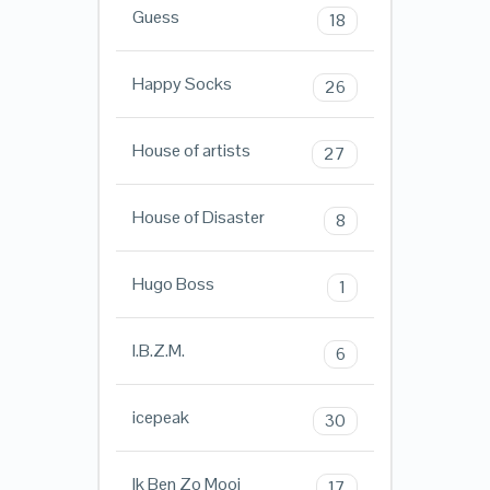
Guess
18
Happy Socks
26
House of artists
27
House of Disaster
8
Hugo Boss
1
I.B.Z.M.
6
icepeak
30
Ik Ben Zo Mooi
17