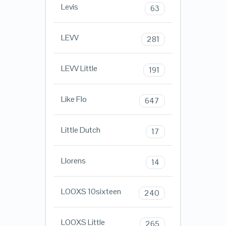
Levis
63
LEVV
281
LEVV Little
191
Like Flo
647
Little Dutch
17
Llorens
14
LOOXS 10sixteen
240
LOOXS Little
265