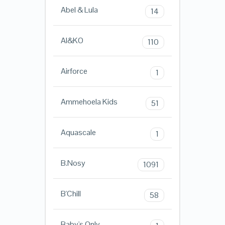
Abel & Lula
14
AI&KO
110
Airforce
1
Ammehoela Kids
51
Aquascale
1
B.Nosy
1091
B'Chill
58
Baby's Only