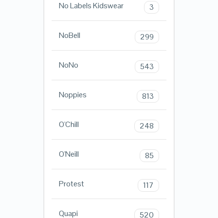
No Labels Kidswear
3
NoBell
299
NoNo
543
Noppies
813
O'Chill
248
O'Neill
85
Protest
117
Quapi
520