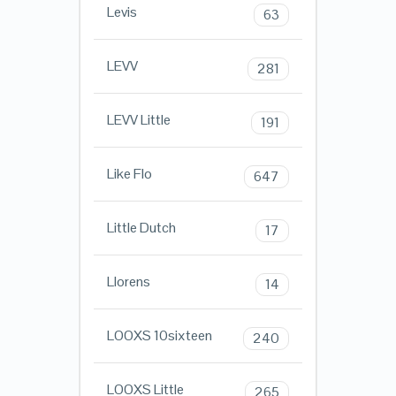
Levis
63
LEVV
281
LEVV Little
191
Like Flo
647
Little Dutch
17
Llorens
14
LOOXS 10sixteen
240
LOOXS Little
265