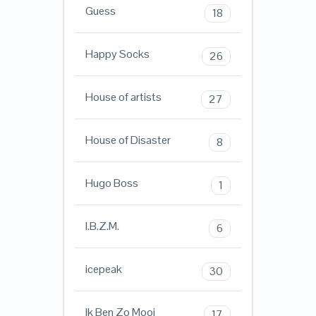
Guess
18
Happy Socks
26
House of artists
27
House of Disaster
8
Hugo Boss
1
I.B.Z.M.
6
icepeak
30
Ik Ben Zo Mooi
17