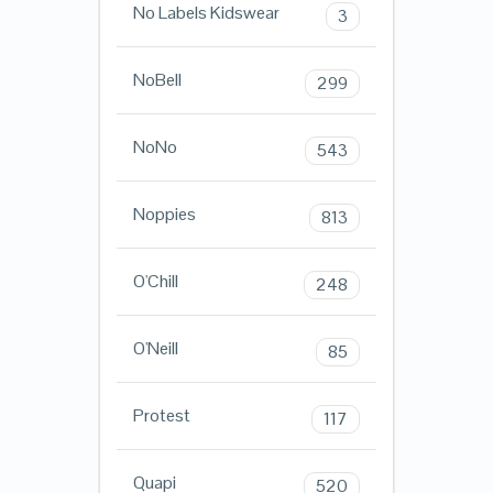
No Labels Kidswear
3
NoBell
299
NoNo
543
Noppies
813
O'Chill
248
O'Neill
85
Protest
117
Quapi
520