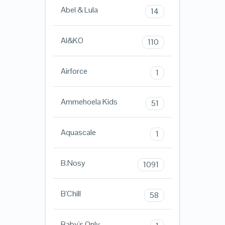
Abel & Lula
14
AI&KO
110
Airforce
1
Ammehoela Kids
51
Aquascale
1
B.Nosy
1091
B'Chill
58
Baby's Only