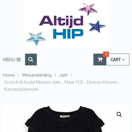
0
MENU
CART
Home
Meisjeskleding
Jurk
Scotch & Soda! Meisjes Jurk – Maat 128 – Diverse Kleuren –
Katoen/polyester