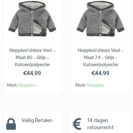
QUICK LOOK
QUICK LOOK
VIEW DETAILS
VIEW DETAILS
KOPEN
KOPEN
Noppies! Unisex Vest –
Noppies! Unisex Vest –
Maat 80 – Grijs –
Maat 74 – Grijs –
Katoen/polyester
Katoen/polyester
€
44.99
€
44.99
Merk:
Noppies
Merk:
Noppies
Veilig Betalen
14 dagen
retourrecht