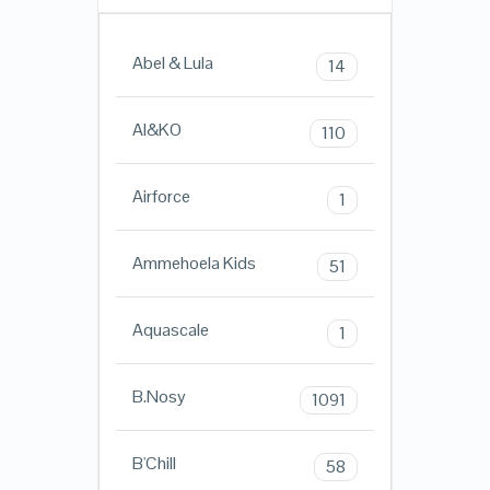
Abel & Lula
14
AI&KO
110
Airforce
1
Ammehoela Kids
51
Aquascale
1
B.Nosy
1091
B'Chill
58