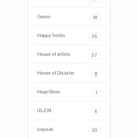
Guess
18
Happy Socks
26
House of artists
27
House of Disaster
8
Hugo Boss
1
I.B.Z.M.
6
icepeak
30