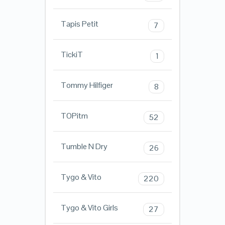
Tapis Petit
7
TickiT
1
Tommy Hilfiger
8
TOPitm
52
Tumble N Dry
26
Tygo & Vito
220
Tygo & Vito Girls
27