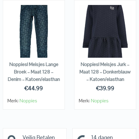
QUICK LOOK
QUICK LOOK
VIEW DETAILS
VIEW DETAILS
KOPEN
KOPEN
Noppies! Meisjes Lange
Noppies! Meisjes Jurk –
Broek – Maat 128 –
Maat 128 – Donkerblauw
Denim – Katoen/elasthan
– Katoen/elasthan
€
44.99
€
39.99
Merk:
Noppies
Merk:
Noppies
Veilig Betalen
14 dagen