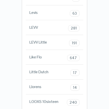
Levis
63
LEVV
281
LEVV Little
191
Like Flo
647
Little Dutch
17
Llorens
14
LOOXS 10sixteen
240