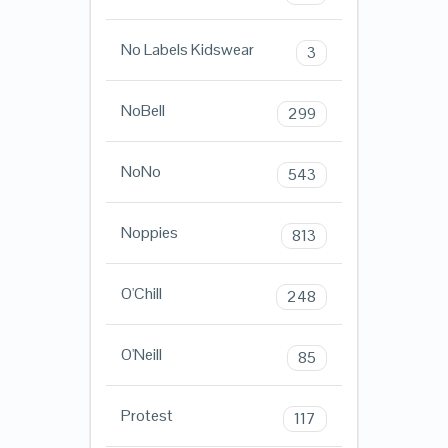
No Labels Kidswear
3
NoBell
299
NoNo
543
Noppies
813
O'Chill
248
O'Neill
85
Protest
117