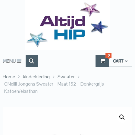
0
MENU
CART
Home
kinderkleding
Sweater
ONeill! Jongens Sweater – Maat 152 – Donkergrijs –
Katoen/elasthan