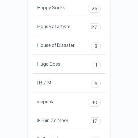
Happy Socks
26
House of artists
27
House of Disaster
8
Hugo Boss
1
I.B.Z.M.
6
icepeak
30
Ik Ben Zo Mooi
17