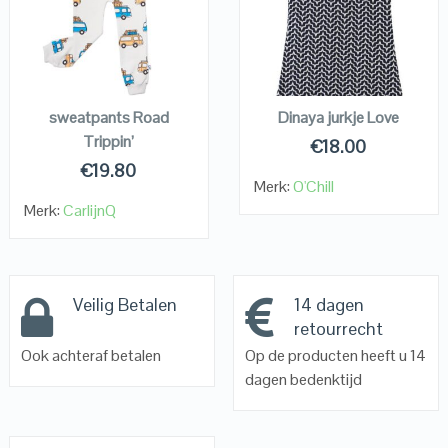
VIEW DETAILS
VIEW DETAILS
KOPEN
KOPEN
sweatpants Road
Dinaya jurkje Love
Trippin’
€
18.00
€
19.80
Merk:
O'Chill
Merk:
CarlijnQ
Veilig Betalen
14 dagen
retourrecht
Ook achteraf betalen
Op de producten heeft u 14
dagen bedenktijd