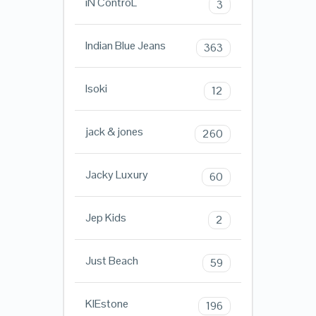
iN ControL
3
Indian Blue Jeans
363
Isoki
12
jack & jones
260
Jacky Luxury
60
Jep Kids
2
Just Beach
59
KIEstone
196