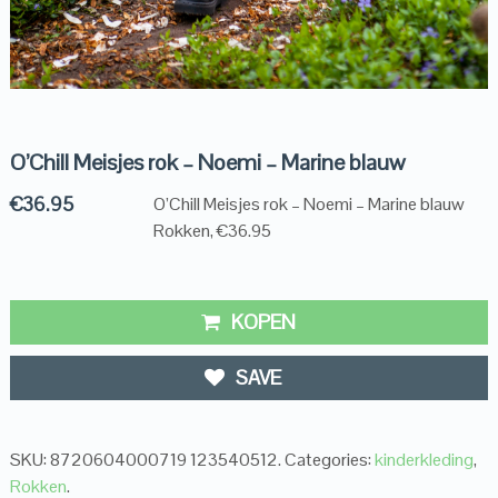
O’Chill Meisjes rok – Noemi – Marine blauw
€
36.95
O’Chill Meisjes rok – Noemi – Marine blauw
Rokken, €36.95
KOPEN
SAVE
SKU:
8720604000719 123540512
.
Categories:
kinderkleding
,
Rokken
.