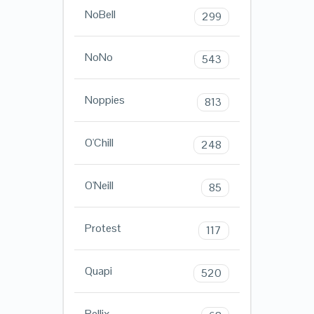
NoBell
299
NoNo
543
Noppies
813
O'Chill
248
O'Neill
85
Protest
117
Quapi
520
Rellix