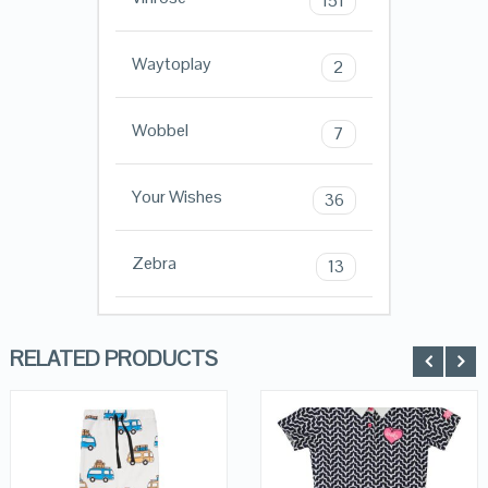
151
Waytoplay
2
Wobbel
7
Your Wishes
36
Zebra
13
RELATED PRODUCTS
QUICK LOOK
QUICK LOOK