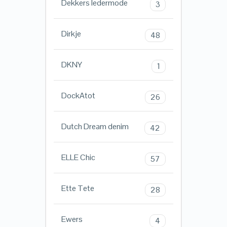
Dekkers ledermode
3
Dirkje
48
DKNY
1
DockAtot
26
Dutch Dream denim
42
ELLE Chic
57
Ette Tete
28
Ewers
4