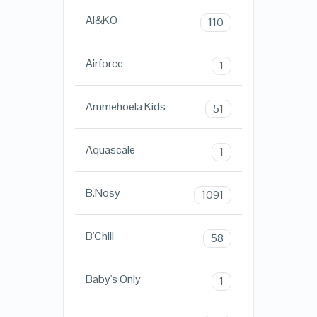
AI&KO
110
Airforce
1
Ammehoela Kids
51
Aquascale
1
B.Nosy
1091
B'Chill
58
Baby's Only
1