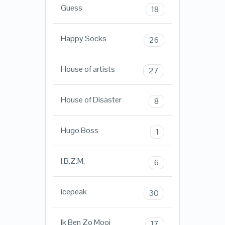
Guess
18
Happy Socks
26
House of artists
27
House of Disaster
8
Hugo Boss
1
I.B.Z.M.
6
icepeak
30
Ik Ben Zo Mooi
17