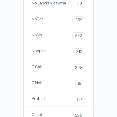
No Labels Kidswear
3
NoBell
299
NoNo
543
Noppies
813
O'Chill
248
O'Neill
85
Protest
117
Quapi
520