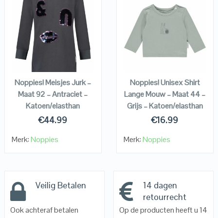
QUICK LOOK
QUICK LOOK
VIEW DETAILS
VIEW DETAILS
KOPEN
KOPEN
Noppies! Meisjes Jurk –
Noppies! Unisex Shirt
Maat 92 – Antraciet –
Lange Mouw – Maat 44 –
Katoen/elasthan
Grijs – Katoen/elasthan
€
44.99
€
16.99
Merk:
Noppies
Merk:
Noppies
Veilig Betalen
14 dagen
retourrecht
Ook achteraf betalen
Op de producten heeft u 14