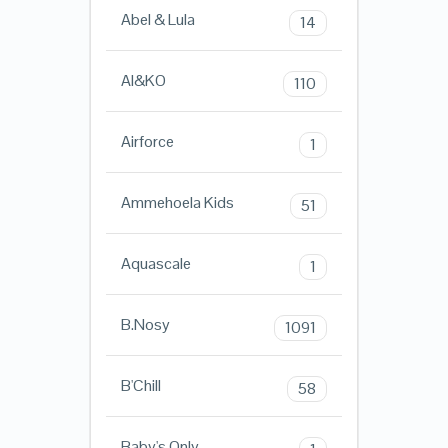
Abel & Lula
14
AI&KO
110
Airforce
1
Ammehoela Kids
51
Aquascale
1
B.Nosy
1091
B'Chill
58
Baby's Only