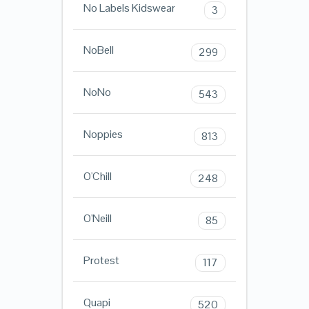
No Labels Kidswear
3
NoBell
299
NoNo
543
Noppies
813
O'Chill
248
O'Neill
85
Protest
117
Quapi
520