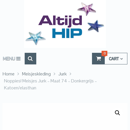
0
MENU
CART
Home
Meisjeskleding
Jurk
Noppies! Meisjes Jurk – Maat 74 – Donkergrijs –
Katoen/elasthan