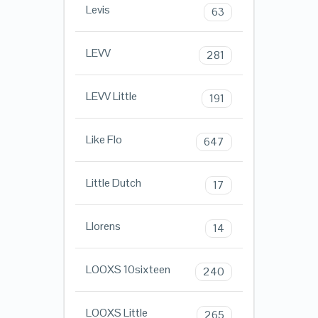
Levis
63
LEVV
281
LEVV Little
191
Like Flo
647
Little Dutch
17
Llorens
14
LOOXS 10sixteen
240
LOOXS Little
265