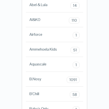
Abel & Lula
14
AI&KO
110
Airforce
1
Ammehoela Kids
51
Aquascale
1
B.Nosy
1091
B'Chill
58
Baby's Only