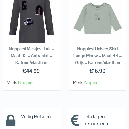
QUICK LOOK
QUICK LOOK
VIEW DETAILS
VIEW DETAILS
KOPEN
KOPEN
Noppies! Meisjes Jurk –
Noppies! Unisex Shirt
Maat 92 – Antraciet –
Lange Mouw – Maat 44 –
Katoen/elasthan
Grijs – Katoen/elasthan
€
44.99
€
16.99
Merk:
Noppies
Merk:
Noppies
Veilig Betalen
14 dagen
retourrecht