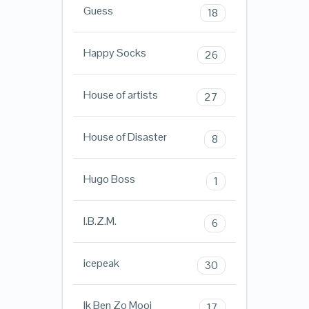
Guess
18
Happy Socks
26
House of artists
27
House of Disaster
8
Hugo Boss
1
I.B.Z.M.
6
icepeak
30
Ik Ben Zo Mooi
17