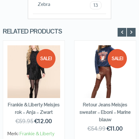
Zebra
13
RELATED PRODUCTS
SALE!
SALE!
QUICK LOOK
QUICK LOOK
VIEW DETAILS
VIEW DETAILS
KOPEN
KOPEN
Frankie & Liberty Meisjes
Retour Jeans Meisjes
rok – Anja – Zwart
sweater – Eboni – Marine
blauw
€
59.95
€
12.00
€
54.99
€
11.00
Merk:
Frankie & Liberty