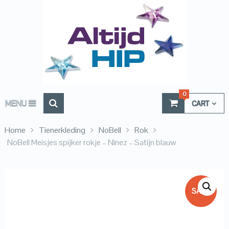
0
MENU
CART
Home
Tienerkleding
NoBell
Rok
NoBell Meisjes spijker rokje – Ninez – Satijn blauw
SALE!