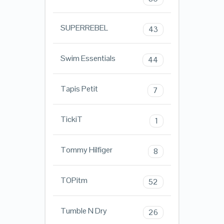
SUPERREBEL
43
Swim Essentials
44
Tapis Petit
7
TickiT
1
Tommy Hilfiger
8
TOPitm
52
Tumble N Dry
26