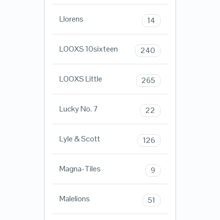
Llorens
14
LOOXS 10sixteen
240
LOOXS Little
265
Lucky No. 7
22
Lyle & Scott
126
Magna-Tiles
9
Malelions
51