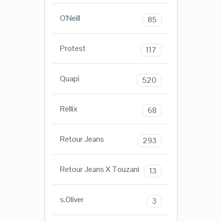
O'Neill
85
Protest
117
Quapi
520
Rellix
68
Retour Jeans
293
Retour Jeans X Touzani
13
s.Oliver
3