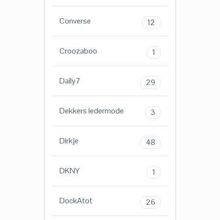
Converse
12
Croozaboo
1
Daily7
29
Dekkers ledermode
3
Dirkje
48
DKNY
1
DockAtot
26