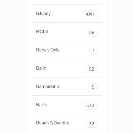
B.Nosy
1091
B'Chill
58
Baby's Only
1
Ballin
92
Bampidano
5
Barts
332
Beach & Bandits
32