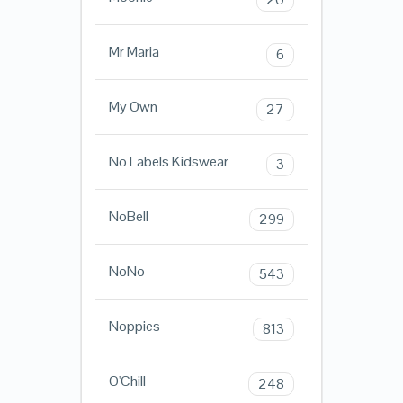
Mr Maria
6
My Own
27
No Labels Kidswear
3
NoBell
299
NoNo
543
Noppies
813
O'Chill
248