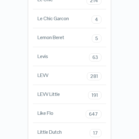
214
Le Chic Garcon
4
Lemon Beret
5
Levis
63
LEVV
281
LEVV Little
191
Like Flo
647
Little Dutch
17