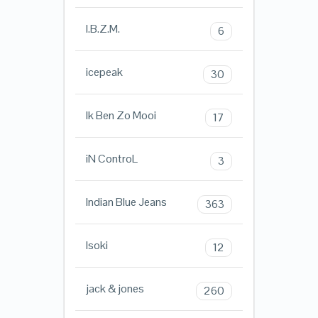
I.B.Z.M.
6
icepeak
30
Ik Ben Zo Mooi
17
iN ControL
3
Indian Blue Jeans
363
Isoki
12
jack & jones
260