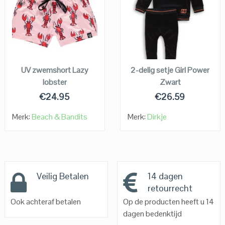
QUICK LOOK
QUICK LOOK
VIEW DETAILS
VIEW DETAILS
KOPEN
KOPEN
UV zwemshort Lazy
2-delig setje Girl Power
lobster
Zwart
€
24.95
€
26.59
Merk:
Beach & Bandits
Merk:
Dirkje
Veilig Betalen
14 dagen
retourrecht
Ook achteraf betalen
Op de producten heeft u 14
dagen bedenktijd