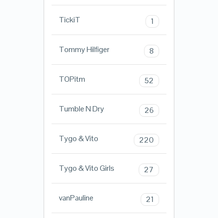
TickiT
1
Tommy Hilfiger
8
TOPitm
52
Tumble N Dry
26
Tygo & Vito
220
Tygo & Vito Girls
27
vanPauline
21