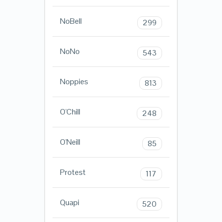
NoBell
299
NoNo
543
Noppies
813
O'Chill
248
O'Neill
85
Protest
117
Quapi
520