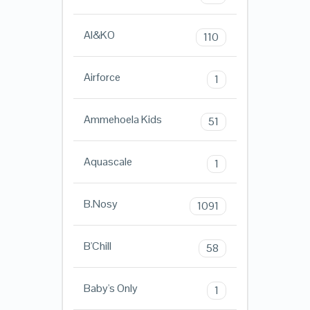
AI&KO
110
Airforce
1
Ammehoela Kids
51
Aquascale
1
B.Nosy
1091
B'Chill
58
Baby's Only
1