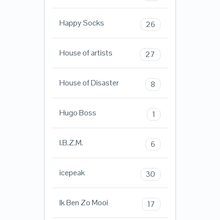
Happy Socks
26
House of artists
27
House of Disaster
8
Hugo Boss
1
I.B.Z.M.
6
icepeak
30
Ik Ben Zo Mooi
17