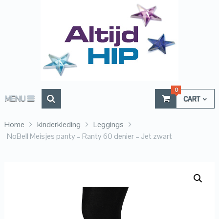
0
MENU
CART
Home
kinderkleding
Leggings
NoBell Meisjes panty – Ranty 60 denier – Jet zwart