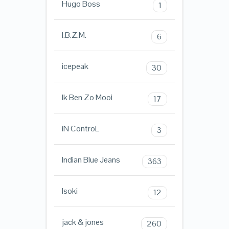
Hugo Boss
1
I.B.Z.M.
6
icepeak
30
Ik Ben Zo Mooi
17
iN ControL
3
Indian Blue Jeans
363
Isoki
12
jack & jones
260