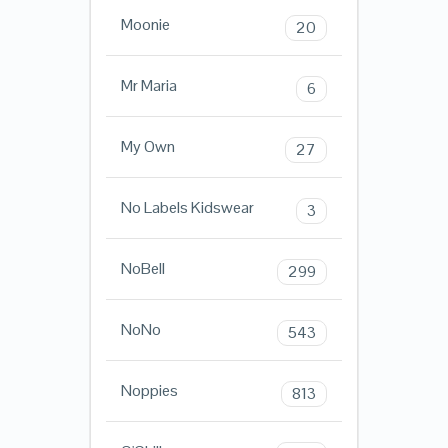
Moonie
20
Mr Maria
6
My Own
27
No Labels Kidswear
3
NoBell
299
NoNo
543
Noppies
813