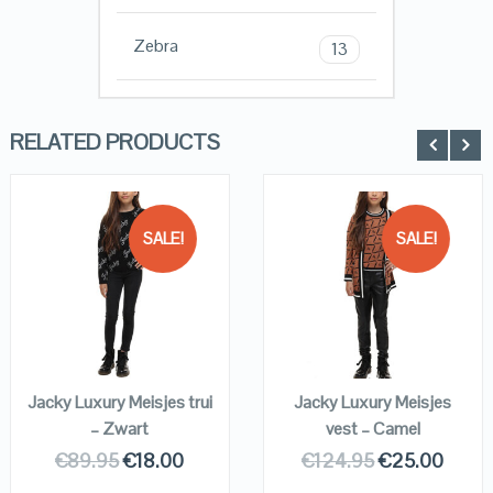
Zebra
13
RELATED PRODUCTS
SALE!
SALE!
QUICK LOOK
QUICK LOOK
VIEW DETAILS
VIEW DETAILS
KOPEN
KOPEN
Jacky Luxury Meisjes trui
Jacky Luxury Meisjes
– Zwart
vest – Camel
€
89.95
€
18.00
€
124.95
€
25.00