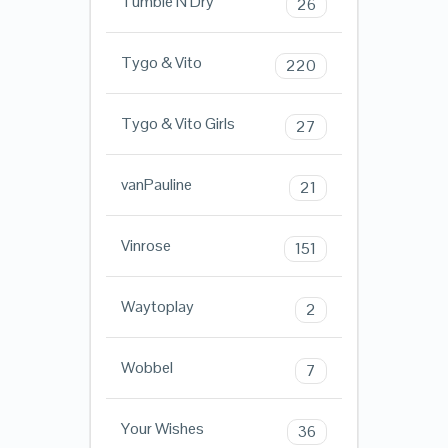
Tumble N Dry
26
Tygo & Vito
220
Tygo & Vito Girls
27
vanPauline
21
Vinrose
151
Waytoplay
2
Wobbel
7
Your Wishes
36