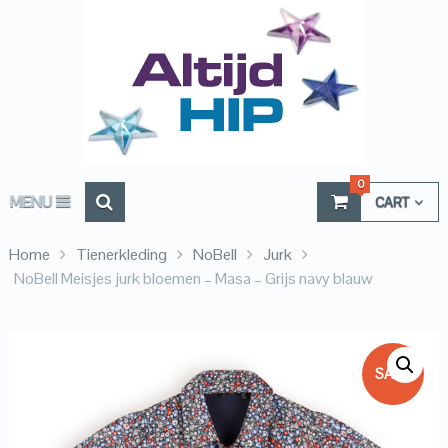
0
MENU
CART
Home
Tienerkleding
NoBell
Jurk
NoBell Meisjes jurk bloemen – Masa – Grijs navy blauw
SALE!