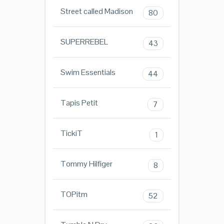
Street called Madison
80
SUPERREBEL
43
Swim Essentials
44
Tapis Petit
7
TickiT
1
Tommy Hilfiger
8
TOPitm
52