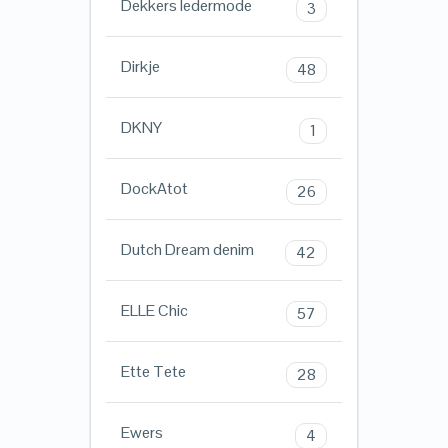
Dekkers ledermode
3
Dirkje
48
DKNY
1
DockAtot
26
Dutch Dream denim
42
ELLE Chic
57
Ette Tete
28
Ewers
4