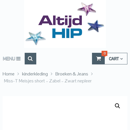
0
MENU
CART
Home
kinderkleding
Broeken & Jeans
Miss-T Meisjes short – Zabel – Zwart nepleer