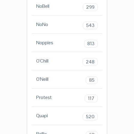
NoBell
299
NoNo
543
Noppies
813
O'Chill
248
O'Neill
85
Protest
117
Quapi
520
Rellix