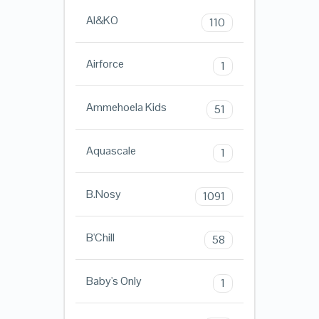
AI&KO
110
Airforce
1
Ammehoela Kids
51
Aquascale
1
B.Nosy
1091
B'Chill
58
Baby's Only
1