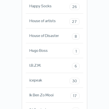
Happy Socks
26
House of artists
27
House of Disaster
8
Hugo Boss
1
I.B.Z.M.
6
icepeak
30
Ik Ben Zo Mooi
17