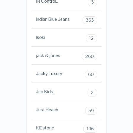
iN ControL
3
Indian Blue Jeans
363
Isoki
12
jack & jones
260
Jacky Luxury
60
Jep Kids
2
Just Beach
59
KIEstone
196