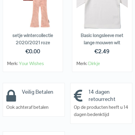
VIEW DETAILS
VIEW DETAILS
KOPEN
KOPEN
setje wintercollectie
Basic longsleeve met
2020/2021 roze
lange mouwen wit
€
0.00
€
2.49
Merk:
Your Wishes
Merk:
Dirkje
Veilig Betalen
14 dagen
retourrecht
Ook achteraf betalen
Op de producten heeft u 14
dagen bedenktijd