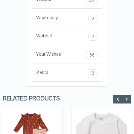
151
Waytoplay
2
Wobbel
7
Your Wishes
36
Zebra
13
RELATED PRODUCTS
QUICK LOOK
QUICK LOOK