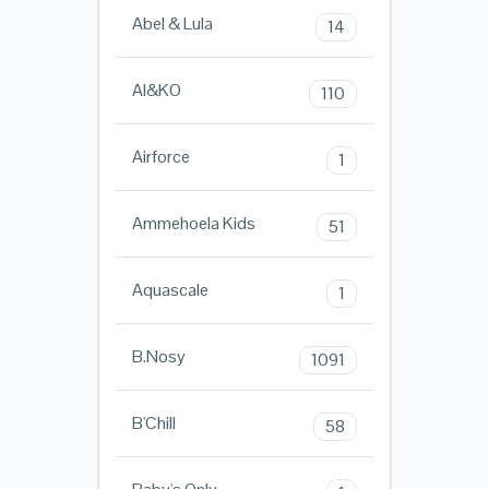
Abel & Lula
14
AI&KO
110
Airforce
1
Ammehoela Kids
51
Aquascale
1
B.Nosy
1091
B'Chill
58