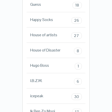
Guess
18
Happy Socks
26
House of artists
27
House of Disaster
8
Hugo Boss
1
I.B.Z.M.
6
icepeak
30
Ik Ben Zo Mooi
17