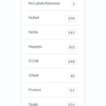
No Labels Kidswear
3
NoBell
299
NoNo
543
Noppies
813
O'Chill
248
O'Neill
85
Protest
117
Quapi
520