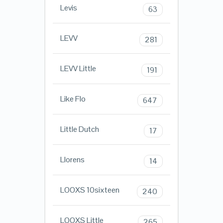
Levis
63
LEVV
281
LEVV Little
191
Like Flo
647
Little Dutch
17
Llorens
14
LOOXS 10sixteen
240
LOOXS Little
265