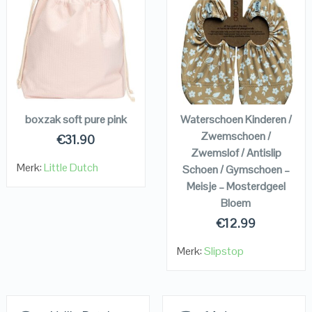
QUICK LOOK
QUICK LOOK
VIEW DETAILS
VIEW DETAILS
KOPEN
KOPEN
boxzak soft pure pink
Waterschoen Kinderen /
Zwemschoen /
€
31.90
Zwemslof / Antislip
Merk:
Little Dutch
Schoen / Gymschoen –
Meisje – Mosterdgeel
Bloem
€
12.99
Merk:
Slipstop