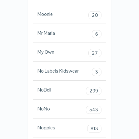
Moonie
20
Mr Maria
6
My Own
27
No Labels Kidswear
3
NoBell
299
NoNo
543
Noppies
813