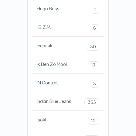
Hugo Boss
1
I.B.Z.M.
6
icepeak
30
Ik Ben Zo Mooi
17
iN ControL
3
Indian Blue Jeans
363
Isoki
12