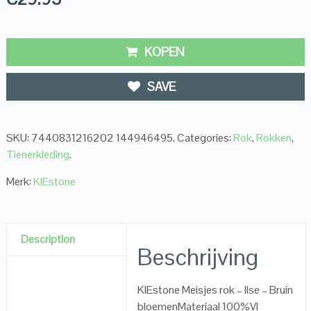
KOPEN
SAVE
SKU:
7440831216202 144946495
.
Categories:
Rok
,
Rokken
,
Tienerkleding
.
Merk:
KIEstone
Description
Beschrijving
KIEstone Meisjes rok – Ilse – Bruin
bloemenMateriaal 100%VI