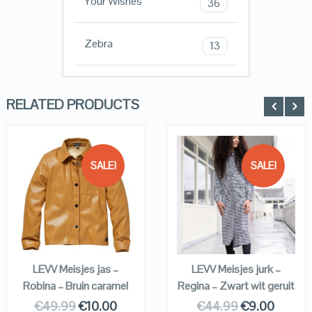
Your Wishes
36
Zebra
13
RELATED PRODUCTS
SALE!
SALE!
QUICK LOOK
QUICK LOOK
VIEW DETAILS
VIEW DETAILS
KOPEN
KOPEN
LEVV Meisjes jas –
LEVV Meisjes jurk –
Robina – Bruin caramel
Regina – Zwart wit geruit
€
49.99
€
10.00
€
44.99
€
9.00