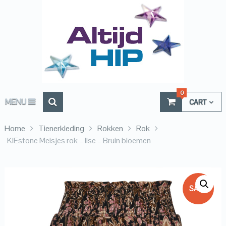
0
MENU
CART
Home
Tienerkleding
Rokken
Rok
KIEstone Meisjes rok – Ilse – Bruin bloemen
SALE!