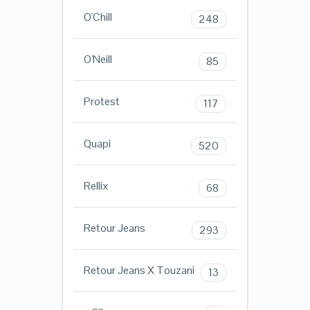
O'Chill
248
O'Neill
85
Protest
117
Quapi
520
Rellix
68
Retour Jeans
293
Retour Jeans X Touzani
13