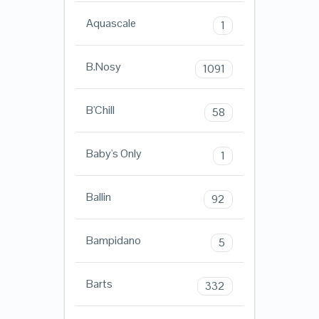
Aquascale
1
B.Nosy
1091
B'Chill
58
Baby's Only
1
Ballin
92
Bampidano
5
Barts
332