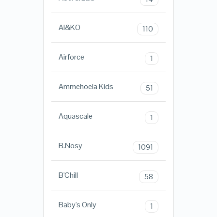
AI&KO
110
Airforce
1
Ammehoela Kids
51
Aquascale
1
B.Nosy
1091
B'Chill
58
Baby's Only
1