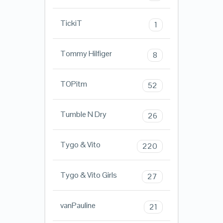
TickiT
1
Tommy Hilfiger
8
TOPitm
52
Tumble N Dry
26
Tygo & Vito
220
Tygo & Vito Girls
27
vanPauline
21