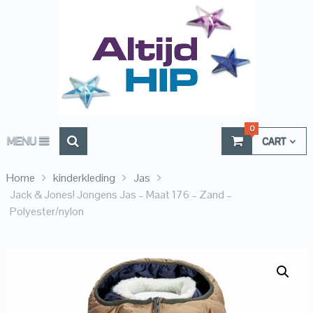
0
MENU
CART
Home
kinderkleding
Jas
Jack & Jones! Jongens Jas – Maat 176 – Zand –
Polyester/nylon