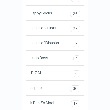
Happy Socks
26
House of artists
27
House of Disaster
8
Hugo Boss
1
I.B.Z.M.
6
icepeak
30
Ik Ben Zo Mooi
17