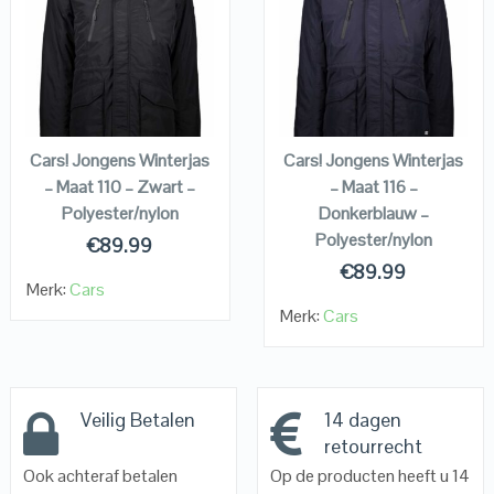
QUICK LOOK
QUICK LOOK
VIEW DETAILS
VIEW DETAILS
KOPEN
KOPEN
Cars! Jongens Winterjas
Cars! Jongens Winterjas
– Maat 110 – Zwart –
– Maat 116 –
Polyester/nylon
Donkerblauw –
Polyester/nylon
€
89.99
€
89.99
Merk:
Cars
Merk:
Cars
Veilig Betalen
14 dagen
retourrecht
Ook achteraf betalen
Op de producten heeft u 14