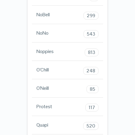
NoBell
299
NoNo
543
Noppies
813
O'Chill
248
O'Neill
85
Protest
117
Quapi
520