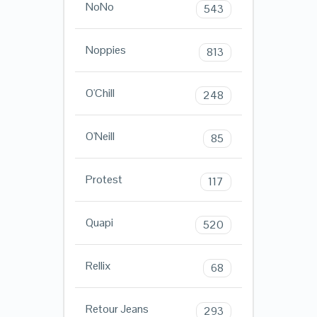
NoNo
543
Noppies
813
O'Chill
248
O'Neill
85
Protest
117
Quapi
520
Rellix
68
Retour Jeans
293