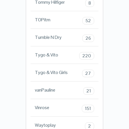
Tommy Hilfiger
8
TOPitm
52
Tumble N Dry
26
Tygo & Vito
220
Tygo & Vito Girls
27
vanPauline
21
Vinrose
151
Waytoplay
2