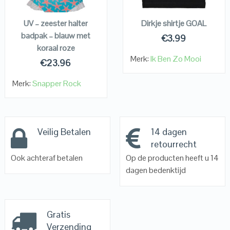
KOPEN
KOPEN
UV – zeester halter
Dirkje shirtje GOAL
badpak – blauw met
€
3.99
koraal roze
Merk:
Ik Ben Zo Mooi
€
23.96
Merk:
Snapper Rock
Veilig Betalen
14 dagen
retourrecht
Ook achteraf betalen
Op de producten heeft u 14
dagen bedenktijd
Gratis
Verzending