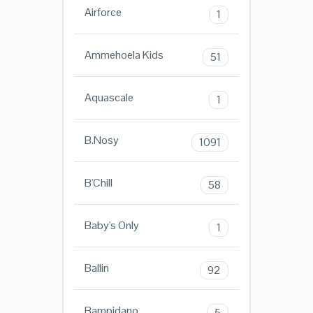
Airforce
1
Ammehoela Kids
51
Aquascale
1
B.Nosy
1091
B'Chill
58
Baby's Only
1
Ballin
92
Bampidano
5