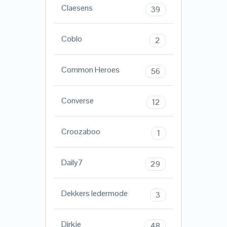
Claesens
39
Coblo
2
Common Heroes
56
Converse
12
Croozaboo
1
Daily7
29
Dekkers ledermode
3
Dirkje
48