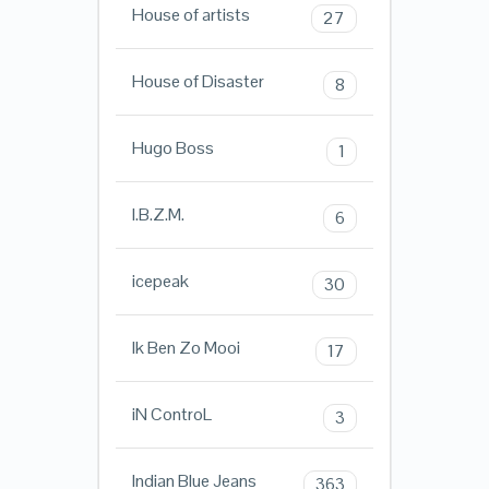
House of artists
27
House of Disaster
8
Hugo Boss
1
I.B.Z.M.
6
icepeak
30
Ik Ben Zo Mooi
17
iN ControL
3
Indian Blue Jeans
363