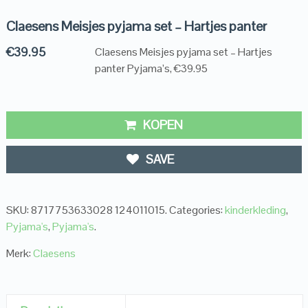
Claesens Meisjes pyjama set – Hartjes panter
€
39.95
Claesens Meisjes pyjama set – Hartjes
panter Pyjama’s, €39.95
KOPEN
SAVE
SKU:
8717753633028 124011015
.
Categories:
kinderkleding
,
Pyjama's
,
Pyjama's
.
Merk:
Claesens