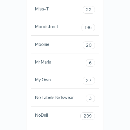
Miss-T
22
Moodstreet
196
Moonie
20
Mr Maria
6
My Own
27
No Labels Kidswear
3
NoBell
299