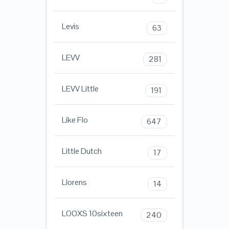
Levis
63
LEVV
281
LEVV Little
191
Like Flo
647
Little Dutch
17
Llorens
14
LOOXS 10sixteen
240