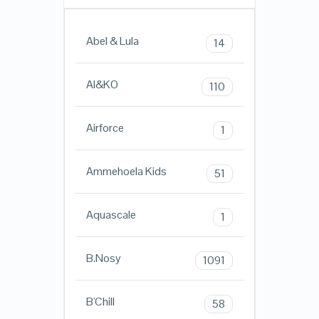
Abel & Lula
14
AI&KO
110
Airforce
1
Ammehoela Kids
51
Aquascale
1
B.Nosy
1091
B'Chill
58