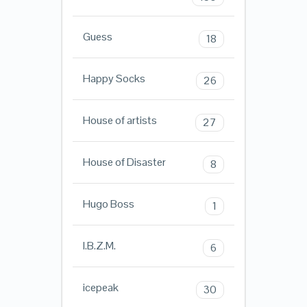
Guess
18
Happy Socks
26
House of artists
27
House of Disaster
8
Hugo Boss
1
I.B.Z.M.
6
icepeak
30