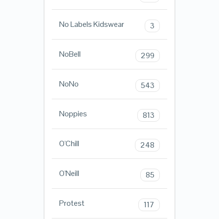
No Labels Kidswear
3
NoBell
299
NoNo
543
Noppies
813
O'Chill
248
O'Neill
85
Protest
117