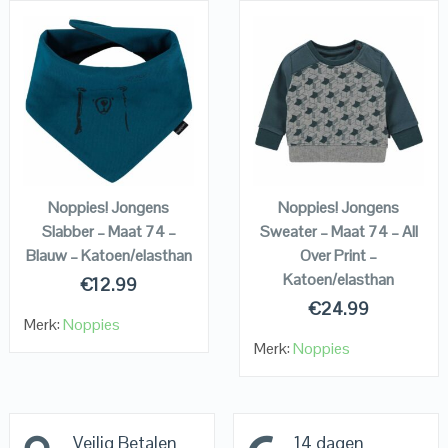
QUICK LOOK
QUICK LOOK
VIEW DETAILS
VIEW DETAILS
KOPEN
KOPEN
Noppies! Jongens
Noppies! Jongens
Slabber – Maat 74 –
Sweater – Maat 74 – All
Blauw – Katoen/elasthan
Over Print –
Katoen/elasthan
€
12.99
€
24.99
Merk:
Noppies
Merk:
Noppies
Veilig Betalen
14 dagen