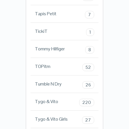
Tapis Petit
7
TickiT
1
Tommy Hilfiger
8
TOPitm
52
Tumble N Dry
26
Tygo & Vito
220
Tygo & Vito Girls
27