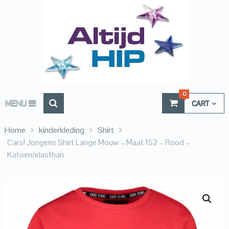
0
MENU
CART
Home
kinderkleding
Shirt
Cars! Jongens Shirt Lange Mouw – Maat 152 – Rood –
Katoen/elasthan