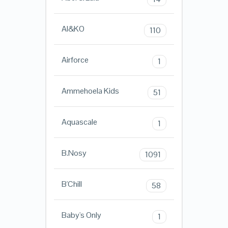
AI&KO
110
Airforce
1
Ammehoela Kids
51
Aquascale
1
B.Nosy
1091
B'Chill
58
Baby's Only
1