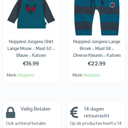
QUICK LOOK
QUICK LOOK
VIEW DETAILS
VIEW DETAILS
KOPEN
KOPEN
Noppies! Jongens Shirt
Noppies! Jongens Lange
Lange Mouw – Maat 62 –
Broek – Maat 68 –
Blauw – Katoen
Diverse Kleuren – Katoen
€
16.99
€
22.99
Merk:
Noppies
Merk:
Noppies
Veilig Betalen
14 dagen
retourrecht
Ook achteraf betalen
Op de producten heeft u 14