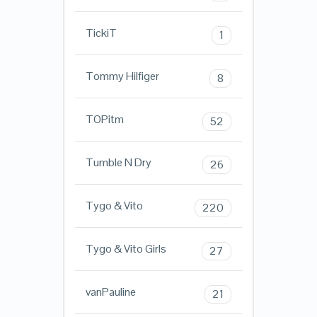
TickiT
1
Tommy Hilfiger
8
TOPitm
52
Tumble N Dry
26
Tygo & Vito
220
Tygo & Vito Girls
27
vanPauline
21