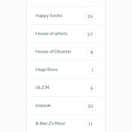
Happy Socks
26
House of artists
27
House of Disaster
8
Hugo Boss
1
I.B.Z.M.
6
icepeak
30
Ik Ben Zo Mooi
17