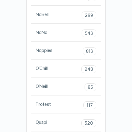
NoBell
299
NoNo
543
Noppies
813
O'Chill
248
O'Neill
85
Protest
117
Quapi
520