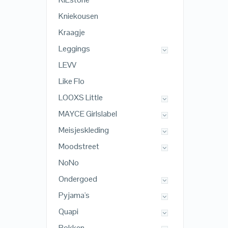
Kniekousen
Kraagje
Leggings
LEVV
Like Flo
LOOXS Little
MAYCE Girlslabel
Meisjeskleding
Moodstreet
NoNo
Ondergoed
Pyjama's
Quapi
Rokken