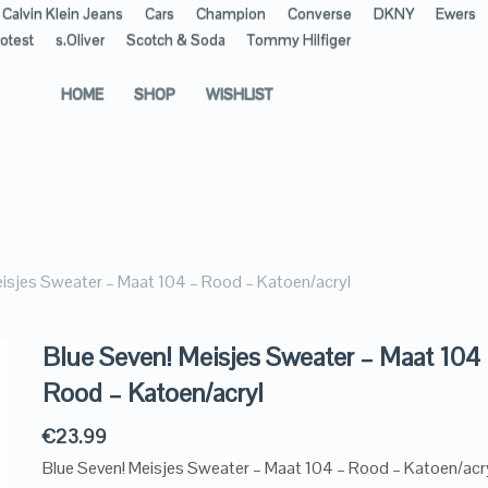
Calvin Klein Jeans
Cars
Champion
Converse
DKNY
Ewers
otest
s.Oliver
Scotch & Soda
Tommy Hilfiger
HOME
SHOP
WISHLIST
eisjes Sweater – Maat 104 – Rood – Katoen/acryl
Blue Seven! Meisjes Sweater – Maat 104
Rood – Katoen/acryl
€
23.99
Blue Seven! Meisjes Sweater – Maat 104 – Rood – Katoen/acr