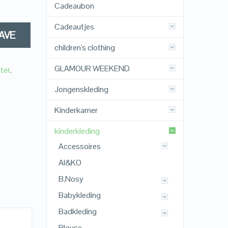
Cadeaubon
Cadeautjes
AVE
children's clothing
GLAMOUR WEEKEND
ter
.
Jongenskleding
Kinderkamer
kinderkleding
Accessoires
AI&KO
B.Nosy
Babykleding
Badkleding
Blouse