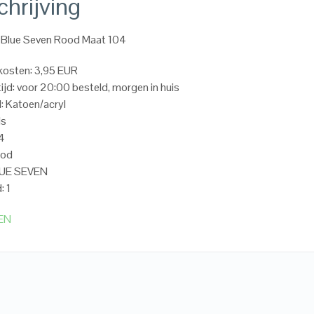
hrijving
 Blue Seven Rood Maat 104
kosten: 3,95 EUR
ijd: voor 20:00 besteld, morgen in huis
l: Katoen/acryl
ls
04
ood
LUE SEVEN
: 1
EN