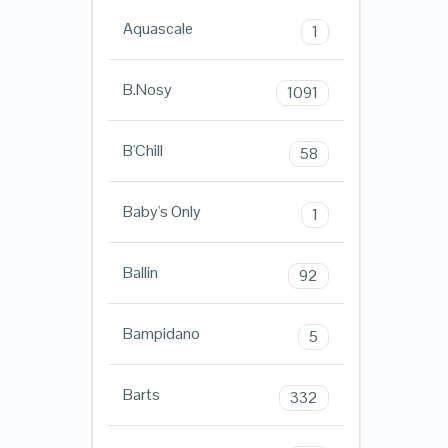
Aquascale
1
B.Nosy
1091
B'Chill
58
Baby's Only
1
Ballin
92
Bampidano
5
Barts
332