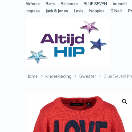
Airforce
Barts
Bellerose
BLUE SEVEN
brunotti
icepeak
jack & jones
Levis
Noppies
O’Neill
Pr
Home
kinderkleding
Sweater
Blue Seven! M