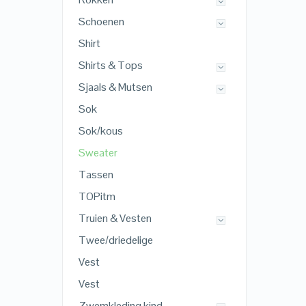
Schoenen
Shirt
Shirts & Tops
Sjaals & Mutsen
Sok
Sok/kous
Sweater
Tassen
TOPitm
Truien & Vesten
Twee/driedelige
Vest
Vest
Zwemkleding kind