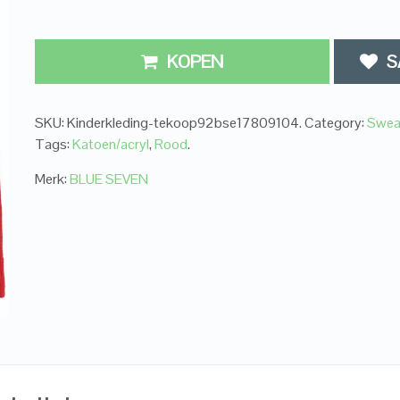
KOPEN
S
SKU:
Kinderkleding-tekoop92bse17809104
.
Category:
Swea
Tags:
Katoen/acryl
,
Rood
.
Merk:
BLUE SEVEN