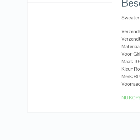
Besc
Sweater
Verzend
Verzendt
Materiaa
Voor: Gir
Maat: 1
Kleur: R
Merk: B
Voorraad
NU KOP