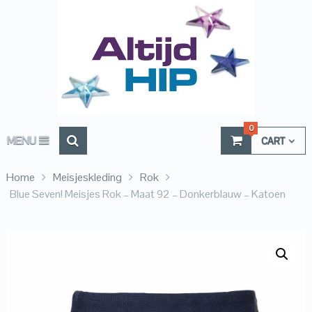
0
MENU
CART
Home
Meisjeskleding
Rok
Blue Seven! Meisjes Rok – Maat 92 – Donkerblauw – Katoen