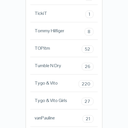
TickiT
1
Tommy Hilfiger
8
TOPitm
52
Tumble N Dry
26
Tygo & Vito
220
Tygo & Vito Girls
27
vanPauline
21