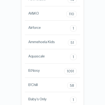
AI&KO
110
Airforce
1
Ammehoela Kids
51
Aquascale
1
B.Nosy
1091
B'Chill
58
Baby's Only
1