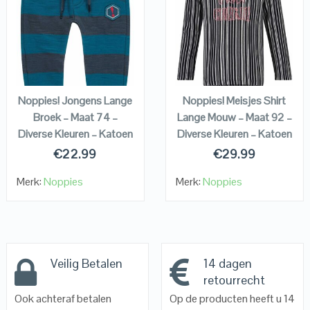
QUICK LOOK
QUICK LOOK
VIEW DETAILS
VIEW DETAILS
KOPEN
KOPEN
Noppies! Jongens Lange
Noppies! Meisjes Shirt
Broek – Maat 74 –
Lange Mouw – Maat 92 –
Diverse Kleuren – Katoen
Diverse Kleuren – Katoen
€
22.99
€
29.99
Merk:
Noppies
Merk:
Noppies
Veilig Betalen
14 dagen
retourrecht
Ook achteraf betalen
Op de producten heeft u 14