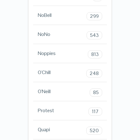
NoBell
299
NoNo
543
Noppies
813
O'Chill
248
O'Neill
85
Protest
117
Quapi
520