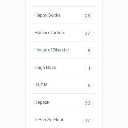
Happy Socks
26
House of artists
27
House of Disaster
8
Hugo Boss
1
I.B.Z.M.
6
icepeak
30
Ik Ben Zo Mooi
17