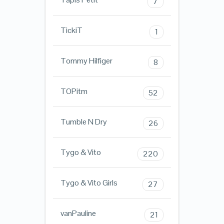
7
TickiT
1
Tommy Hilfiger
8
TOPitm
52
Tumble N Dry
26
Tygo & Vito
220
Tygo & Vito Girls
27
vanPauline
21