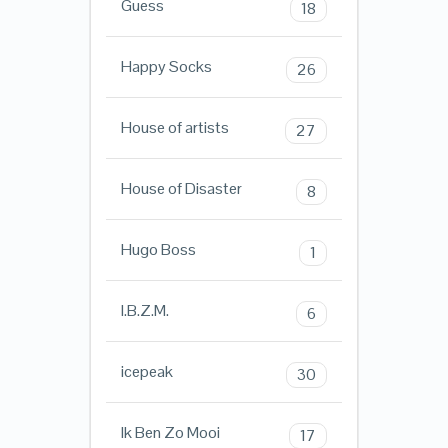
Guess
18
Happy Socks
26
House of artists
27
House of Disaster
8
Hugo Boss
1
I.B.Z.M.
6
icepeak
30
Ik Ben Zo Mooi
17