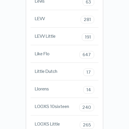
Levis
63
LEVV
281
LEVV Little
191
Like Flo
647
Little Dutch
17
Llorens
14
LOOXS 10sixteen
240
LOOXS Little
265