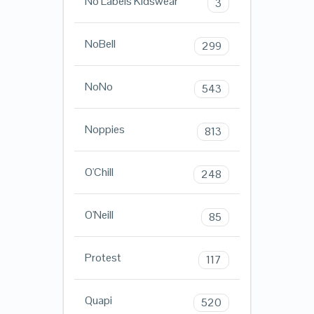
No Labels Kidswear
3
NoBell
299
NoNo
543
Noppies
813
O'Chill
248
O'Neill
85
Protest
117
Quapi
520