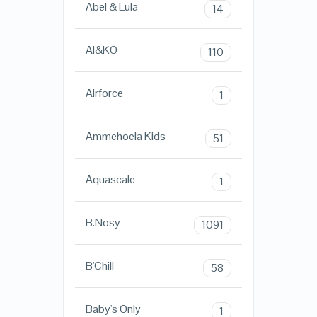
Abel & Lula
14
AI&KO
110
Airforce
1
Ammehoela Kids
51
Aquascale
1
B.Nosy
1091
B'Chill
58
Baby's Only
1