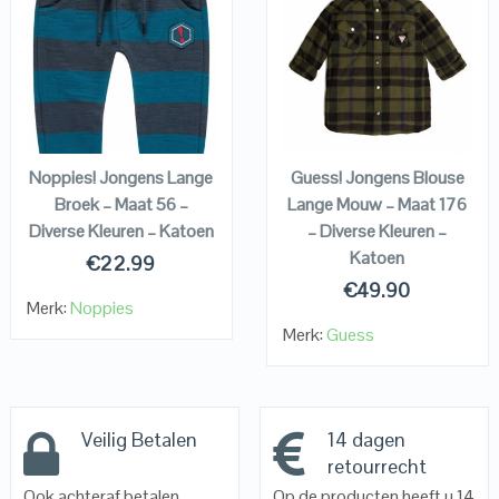
QUICK LOOK
QUICK LOOK
VIEW DETAILS
VIEW DETAILS
KOPEN
KOPEN
Noppies! Jongens Lange
Guess! Jongens Blouse
Broek – Maat 56 –
Lange Mouw – Maat 176
Diverse Kleuren – Katoen
– Diverse Kleuren –
Katoen
€
22.99
€
49.90
Merk:
Noppies
Merk:
Guess
Veilig Betalen
14 dagen
retourrecht
Ook achteraf betalen
Op de producten heeft u 14