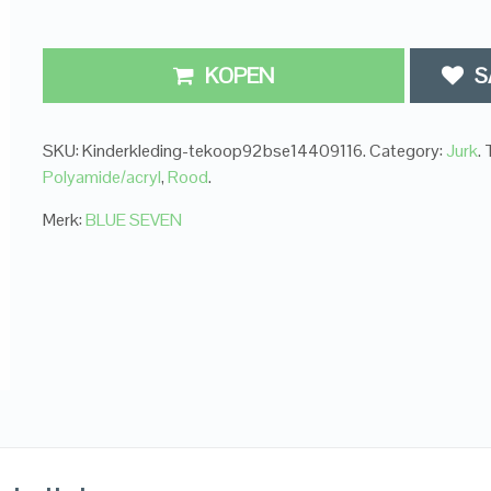
KOPEN
S
SKU:
Kinderkleding-tekoop92bse14409116
.
Category:
Jurk
.
Polyamide/acryl
,
Rood
.
Merk:
BLUE SEVEN