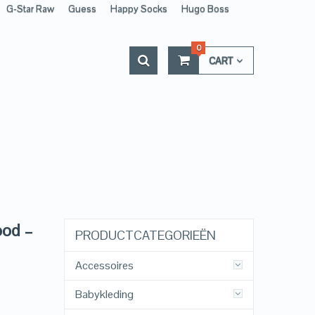
G-Star Raw
Guess
Happy Socks
Hugo Boss
0
CART
ood –
PRODUCTCATEGORIEËN
Accessoires
Babykleding