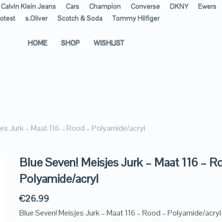
Calvin Klein Jeans
Cars
Champion
Converse
DKNY
Ewers
otest
s.Oliver
Scotch & Soda
Tommy Hilfiger
HOME
SHOP
WISHLIST
jes Jurk – Maat 116 – Rood – Polyamide/acryl
Blue Seven! Meisjes Jurk – Maat 116 – R
Polyamide/acryl
€
26.99
Blue Seven! Meisjes Jurk – Maat 116 – Rood – Polyamide/acryl