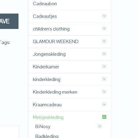
Cadeaubon
Cadeautjes
AVE
children's clothing
GLAMOUR WEEKEND
Tags:
Jongenskleding
Kinderkamer
kinderkleding
Kinderkleding merken
Kraamcadeau
Meisjeskleding
B.Nosy
Badkleding