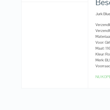
Besc
Jurk Blu
Verzend
Verzendt
Materiaa
Voor: Gir
Maat: 11
Kleur: R
Merk: B
Voorraad
NU KOP