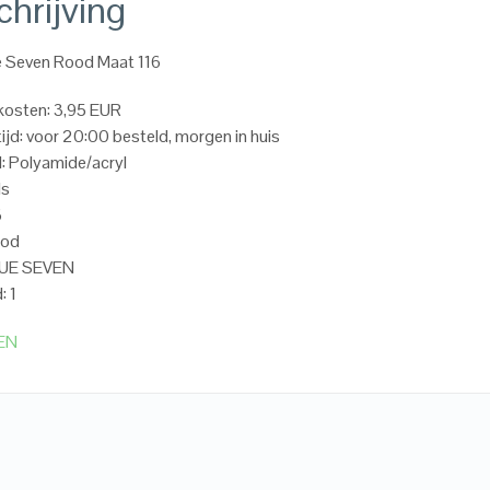
hrijving
e Seven Rood Maat 116
kosten: 3,95 EUR
ijd: voor 20:00 besteld, morgen in huis
l: Polyamide/acryl
ls
6
ood
LUE SEVEN
: 1
EN