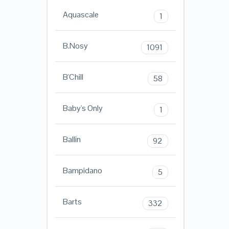
Aquascale
1
B.Nosy
1091
B'Chill
58
Baby's Only
1
Ballin
92
Bampidano
5
Barts
332