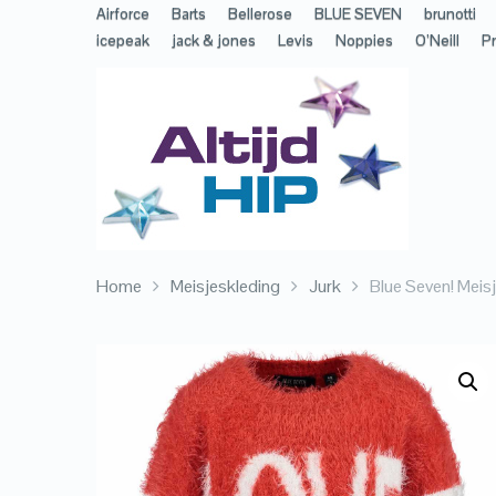
Airforce
Barts
Bellerose
BLUE SEVEN
brunotti
icepeak
jack & jones
Levis
Noppies
O’Neill
Pr
Home
Meisjeskleding
Jurk
Blue Seven! Meis