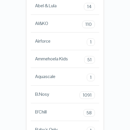
Abel & Lula
14
AI&KO
110
Airforce
1
Ammehoela Kids
51
Aquascale
1
B.Nosy
1091
B'Chill
58
Baby's Only