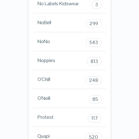
No Labels Kidswear
3
NoBell
299
NoNo
543
Noppies
813
O'Chill
248
O'Neill
85
Protest
117
Quapi
520