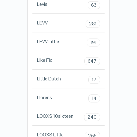
Levis
63
LEVV
281
LEVV Little
191
Like Flo
647
Little Dutch
17
Llorens
14
LOOXS 10sixteen
240
LOOXS Little
265