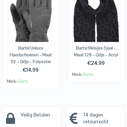
QUICK LOOK
QUICK LOOK
VIEW DETAILS
VIEW DETAILS
KOPEN
KOPEN
Barts! Unisex
Barts! Meisjes Sjaal –
Handschoenen – Maat
Maat 128 – Grijs – Acryl
92 – Grijs – Polyester
€
24.99
€
14.99
Merk:
Barts
Merk:
Barts
Veilig Betalen
14 dagen
retourrecht