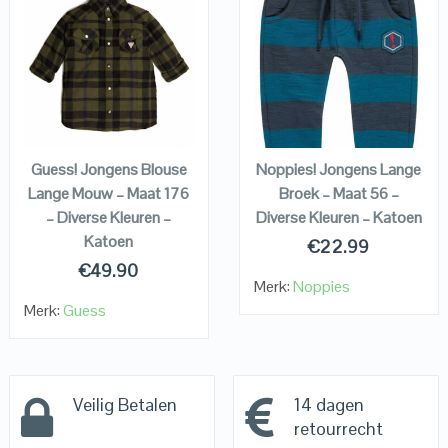
QUICK LOOK
QUICK LOOK
VIEW DETAILS
VIEW DETAILS
KOPEN
KOPEN
Guess! Jongens Blouse
Noppies! Jongens Lange
Lange Mouw – Maat 176
Broek – Maat 56 –
– Diverse Kleuren –
Diverse Kleuren – Katoen
Katoen
€
22.99
€
49.90
Merk:
Noppies
Merk:
Guess
Veilig Betalen
14 dagen
retourrecht