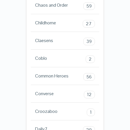
Chaos and Order
59
Childhome
27
Claesens
39
Coblo
2
Common Heroes
56
Converse
12
Croozaboo
1
Daily7
29