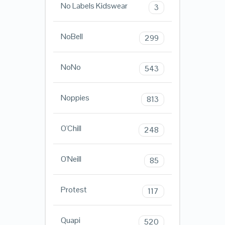
No Labels Kidswear
3
NoBell
299
NoNo
543
Noppies
813
O'Chill
248
O'Neill
85
Protest
117
Quapi
520