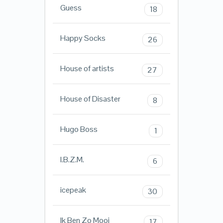
Guess
18
Happy Socks
26
House of artists
27
House of Disaster
8
Hugo Boss
1
I.B.Z.M.
6
icepeak
30
Ik Ben Zo Mooi
17