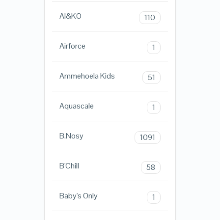
AI&KO
110
Airforce
1
Ammehoela Kids
51
Aquascale
1
B.Nosy
1091
B'Chill
58
Baby's Only
1