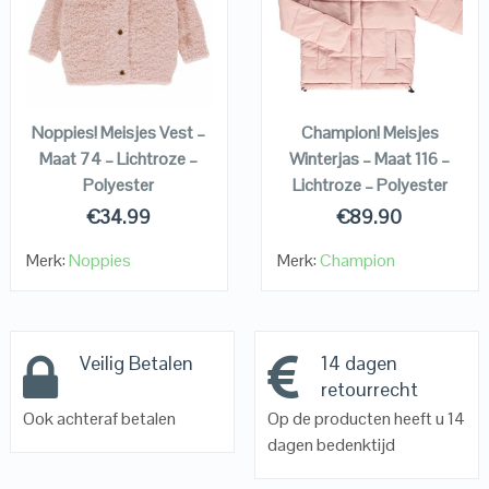
VIEW DETAILS
VIEW DETAILS
KOPEN
KOPEN
Noppies! Meisjes Vest –
Champion! Meisjes
Maat 74 – Lichtroze –
Winterjas – Maat 116 –
Polyester
Lichtroze – Polyester
€
34.99
€
89.90
Merk:
Noppies
Merk:
Champion
Veilig Betalen
14 dagen
retourrecht
Ook achteraf betalen
Op de producten heeft u 14
dagen bedenktijd