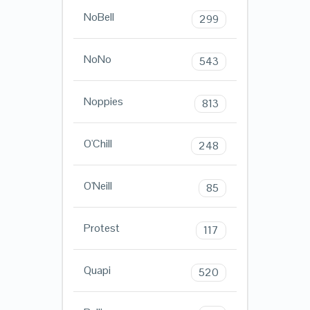
NoBell
299
NoNo
543
Noppies
813
O'Chill
248
O'Neill
85
Protest
117
Quapi
520