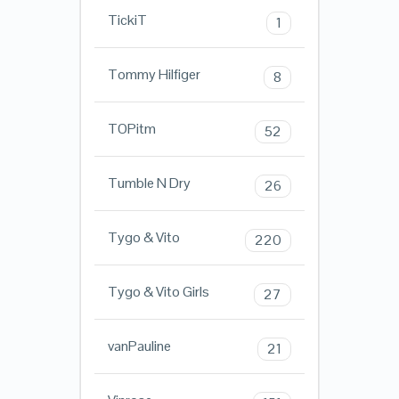
TickiT
1
Tommy Hilfiger
8
TOPitm
52
Tumble N Dry
26
Tygo & Vito
220
Tygo & Vito Girls
27
vanPauline
21