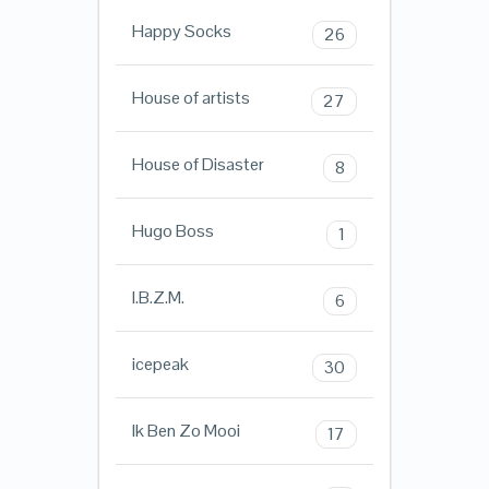
Happy Socks
26
House of artists
27
House of Disaster
8
Hugo Boss
1
I.B.Z.M.
6
icepeak
30
Ik Ben Zo Mooi
17