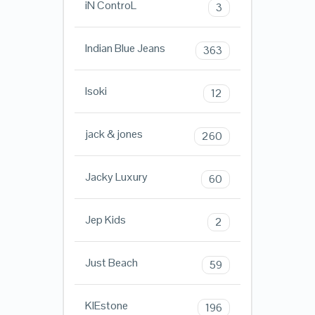
iN ControL
3
Indian Blue Jeans
363
Isoki
12
jack & jones
260
Jacky Luxury
60
Jep Kids
2
Just Beach
59
KIEstone
196