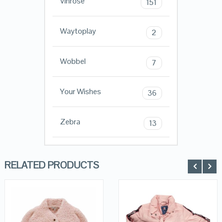
Vinrose
151
Waytoplay
2
Wobbel
7
Your Wishes
36
Zebra
13
RELATED PRODUCTS
QUICK LOOK
QUICK LOOK