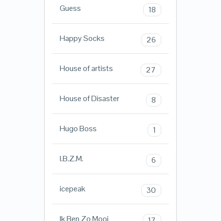
Guess
18
Happy Socks
26
House of artists
27
House of Disaster
8
Hugo Boss
1
I.B.Z.M.
6
icepeak
30
Ik Ben Zo Mooi
17