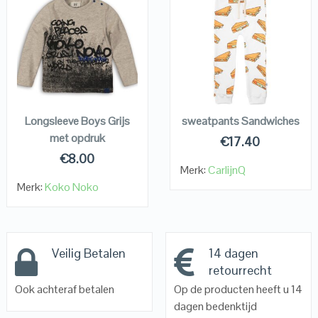
QUICK LOOK
QUICK LOOK
VIEW DETAILS
VIEW DETAILS
KOPEN
KOPEN
Longsleeve Boys Grijs
sweatpants Sandwiches
met opdruk
€
17.40
€
8.00
Merk:
CarlijnQ
Merk:
Koko Noko
Veilig Betalen
14 dagen
retourrecht
Ook achteraf betalen
Op de producten heeft u 14
dagen bedenktijd