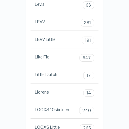
Levis
63
LEVV
281
LEVV Little
191
Like Flo
647
Little Dutch
17
Llorens
14
LOOXS 10sixteen
240
LOOXS Little
265