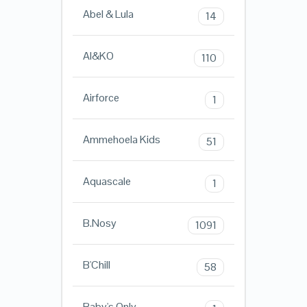
Abel & Lula
14
AI&KO
110
Airforce
1
Ammehoela Kids
51
Aquascale
1
B.Nosy
1091
B'Chill
58
Baby's Only