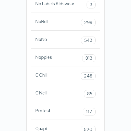
No Labels Kidswear
3
NoBell
299
NoNo
543
Noppies
813
O'Chill
248
O'Neill
85
Protest
117
Quapi
520