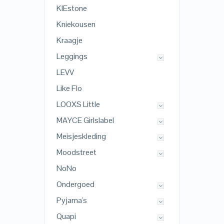
KIEstone
Kniekousen
Kraagje
Leggings
LEVV
Like Flo
LOOXS Little
MAYCE Girlslabel
Meisjeskleding
Moodstreet
NoNo
Ondergoed
Pyjama's
Quapi