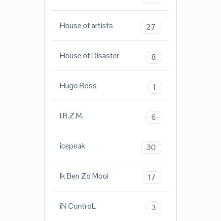
House of artists
27
House of Disaster
8
Hugo Boss
1
I.B.Z.M.
6
icepeak
30
Ik Ben Zo Mooi
17
iN ControL
3