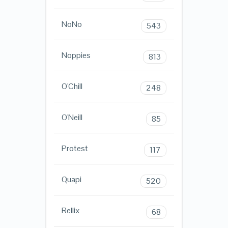
NoNo
543
Noppies
813
O'Chill
248
O'Neill
85
Protest
117
Quapi
520
Rellix
68