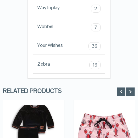
Waytoplay
2
Wobbel
7
Your Wishes
36
Zebra
13
RELATED PRODUCTS
QUICK LOOK
QUICK LOOK