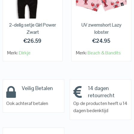
VIEW DETAILS
VIEW DETAILS
KOPEN
KOPEN
2-delig setje Girl Power
UV zwemshort Lazy
Zwart
lobster
€
26.59
€
24.95
Merk:
Dirkje
Merk:
Beach & Bandits
Veilig Betalen
14 dagen
retourrecht
Ook achteraf betalen
Op de producten heeft u 14
dagen bedenktijd