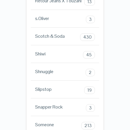
Retour Jeans X Touzani
13
s.Oliver
3
Scotch & Soda
430
Shiwi
45
Shnuggle
2
Slipstop
19
Snapper Rock
3
Someone
213