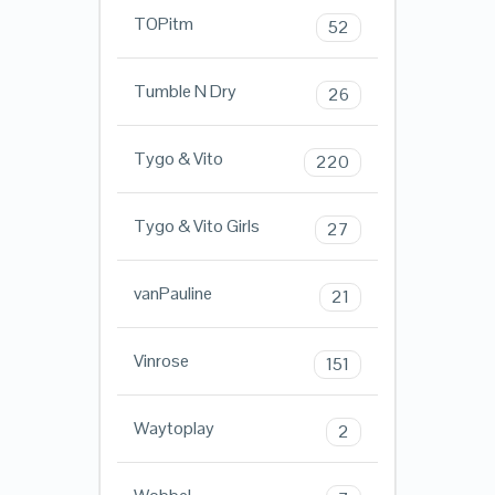
TOPitm
52
Tumble N Dry
26
Tygo & Vito
220
Tygo & Vito Girls
27
vanPauline
21
Vinrose
151
Waytoplay
2