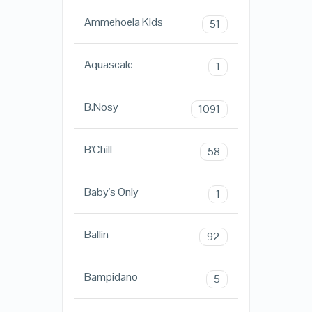
Ammehoela Kids
51
Aquascale
1
B.Nosy
1091
B'Chill
58
Baby's Only
1
Ballin
92
Bampidano
5