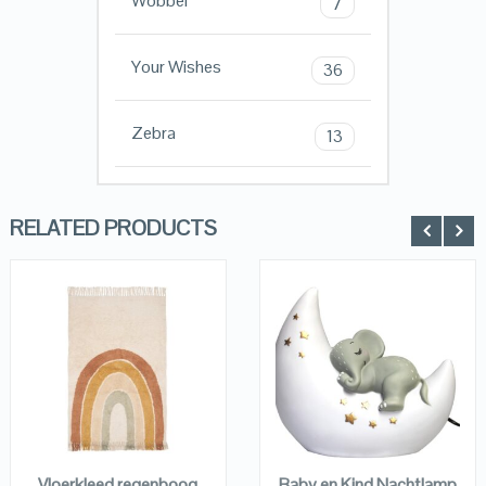
Wobbel
7
Your Wishes
36
Zebra
13
RELATED PRODUCTS
QUICK LOOK
QUICK LOOK
VIEW DETAILS
VIEW DETAILS
KOPEN
KOPEN
Vloerkleed regenboog
Baby en Kind Nachtlamp