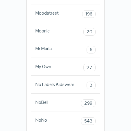
Moodstreet
196
Moonie
20
Mr Maria
6
My Own
27
No Labels Kidswear
3
NoBell
299
NoNo
543