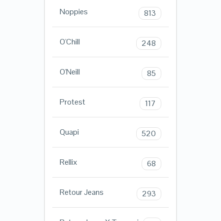
Noppies
813
O'Chill
248
O'Neill
85
Protest
117
Quapi
520
Rellix
68
Retour Jeans
293